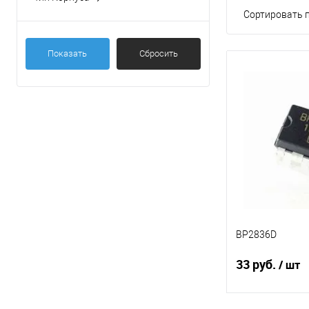
DIP-8
(2)
Сортировать п
SOP-8
(2)
Показать
Сбросить
BP2836D
33 руб.
/ шт