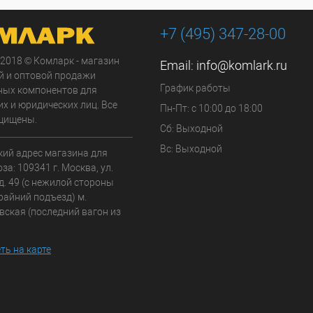
+7 (495) 347-28-00
 2018 © Комларк - магазин
Email:
info@komlark.ru
й и оптовой продажи
График работы
ных компонентов для
х и юридических лиц. Все
Пн-Пт: с 10:00 до 18:00
щищены.
Сб: Выходной
Вс: Выходной
кий адрес магазина для
а: 109341 г. Москва, ул.
д. 49 (с нежилой стороны
райний подъезд) м.
вская (последний вагон из
ть на карте