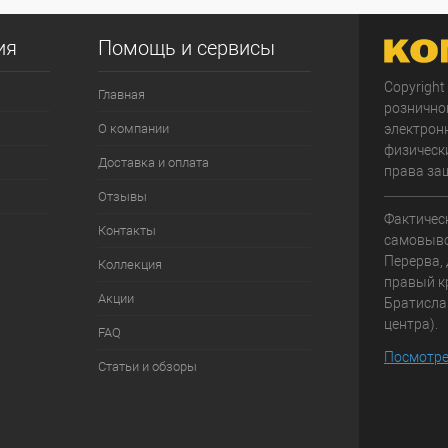
ия
Помощь и сервисы
Copyright
Главная
рознично
О компании
электрон
физически
Доставка и оплата
права за
Отзывы
Фактичес
Контакты
самовывоз
Перерва, 
Коллекция
правый к
Акции
Братисла
центра).
FAQ
Посмотре
Статьи и обзоры