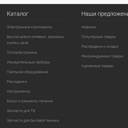
Каталог
Наши предложен
Электронные компоненты
Новинки
Выключатели сетевые , разъемы,
Популярные товары
кнопки, реле
Распродажи и скидки
Оптоэлектроника
Рекомендуемые товары
Измерительные приборы
Уцененные товары
Паяльное оборудование
Расходники
Инструменты
Блоки и элементы питания
Запчасти для ТВ
Запчасти для бытовой техники