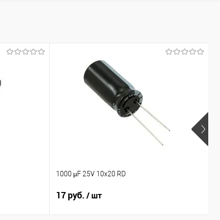
Подписаться
Подписаться
ение
Сравнение
ранное
Недоступно
В избранное
Недоступно
1000 µF 25V 10x20 RD
1
17 руб.
1
/ шт