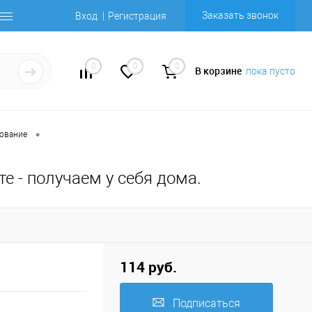
Заказать звонок
Вход
Регистрация
0
0
0
В корзине
пока пусто
•
ование
е - получаем у себя дома.
114 руб.
Подписаться