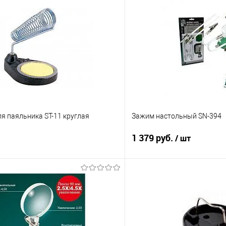
я паяльника ST-11 круглая
Зажим настольный SN-394
1 379 руб.
/ шт
В корзину
В корз
Сравнение
е
В наличии
В избранное