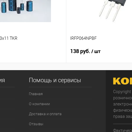
,3x11 TKR
IRFP064NPBF
138 руб.
/ шт
ия
Помощь и сервисы
Copyright
Главная
рознично
О компании
электрон
физически
Доставка и оплата
права за
Отзывы
Фактичес