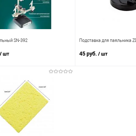
льный SN-392
Подставка для паяльника Z
45 руб.
/ шт
/ шт
В корзину
В корз
Сравнение
е
В наличии
В избранное