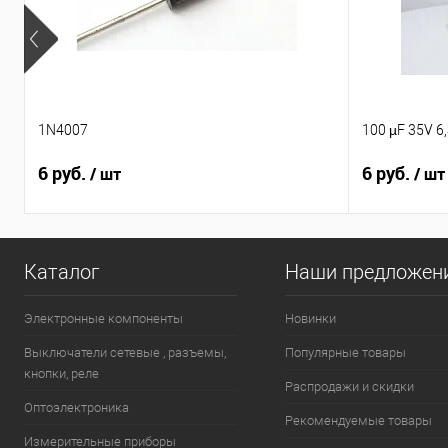
1N4007
100 µF 35V 6
6 руб.
6 руб.
/ шт
/ шт
Каталог
Наши предложен
Электронные компоненты
Новинки
Выключатели сетевые , разъемы,
Популярные товары
кнопки, реле
Распродажи и скидки
Оптоэлектроника
Рекомендуемые товары
Измерительные приборы