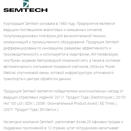
Корпорация Semtech основана в 1960 году. Предприятие является
ведущим поставщиком аналоговых и смешанных сигналов
полупроводниковых платформ для вычислительной техники,
коммуникаций и промышленного оборудования. Продукция Semtech
дифференцирована по инновациям, размерам, эффективности и
производительности, и используется в смартфонах, ЖК-телевизорах,
ноутбуках, модемах беспроводной локальной сети, а также в системах
автоматического считывания показаний счетчиков, Ultra-Low Power
Medical, спутниковой связи, сотовой инфраструктуре, оптического
транспорта и центрах обработки данных.
Продукция Semtech является победителями многочисленных наград от
ведущих отраслевых изданий: 2011г. Продукт Года ( Electroniques ), 2010г.
Hot 100 List ( EDN ), 2008г. Окончательный Product Award ( EE Times ),
2007г. Продукт Года ( EN-Genius ).
На сегодня компания Semtech располагает более 20 офисами продаж и
поддержки приложений в 12 странах, штат сотрудников насчитывает