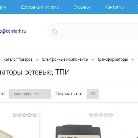
нии
Доставка и оплата
Отзывы
Контакты
fo@komlark.ru
•
•
•
Каталог товаров
Электронные компоненты
Трансформаторы
аторы сетевые, ТПИ
о:
Показать по: