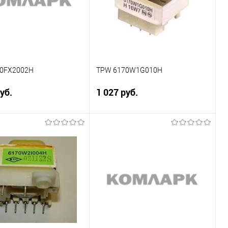
0FX2002H
TPW 6170W1G010H
уб.
1 027 руб.
Подписаться
Подписаться
ение
Сравнение
ранное
Недоступно
В избранное
Недоступно