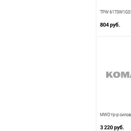
TPW 6170W1G0
804 руб.
Под
Сравнение
В избранное
MWO тр-р сило
3 220 руб.