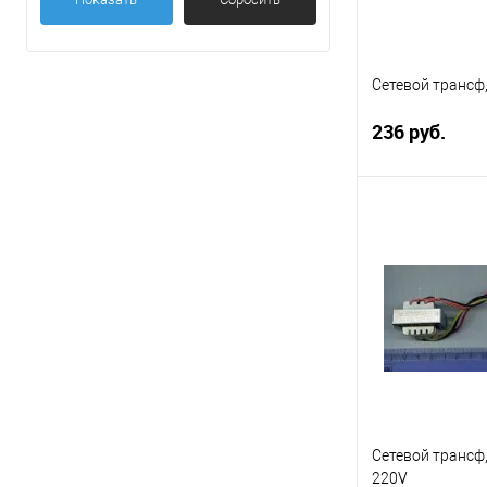
OEM
(22)
ROHM
(5)
SAM
(2)
Сетевой трансф
236 руб.
Под
Сравнение
В избранное
Сетевой трансф
220V