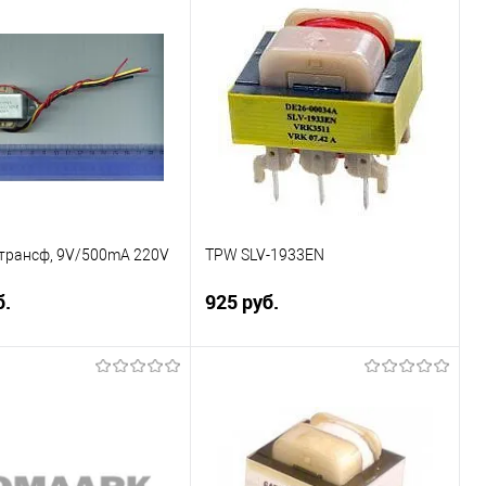
Подписаться
Подписаться
ение
Сравнение
ранное
Недоступно
В избранное
Недоступно
 трансф, 9V/500mA 220V
TPW SLV-1933EN
б.
925 руб.
Подписаться
Подписаться
ение
Сравнение
ранное
Недоступно
В избранное
Недоступно