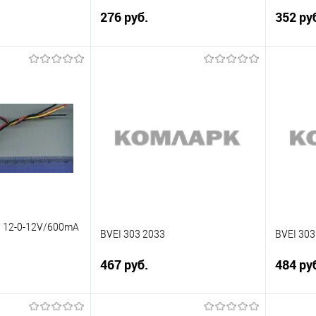
276 руб.
352 ру
писаться
Подписаться
Сравнение
Сравн
Недоступно
В избранное
Недоступно
В изб
, 12-0-12V/600mA
BVEI 303 2033
BVEI 303
467 руб.
484 ру