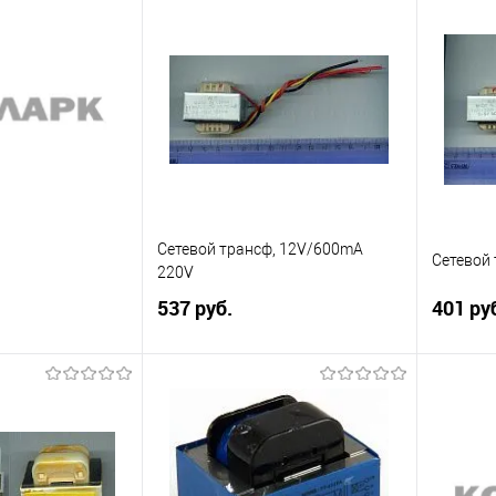
писаться
Подписаться
Сравнение
Сравн
Недоступно
В избранное
Недоступно
В изб
Сетевой трансф, 12V/600mA
Сетевой
220V
537 руб.
401 ру
писаться
Подписаться
Сравнение
Сравн
Недоступно
В избранное
Недоступно
В изб