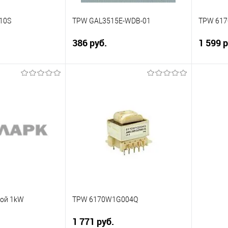
10S
TPW GAL3515E-WDB-01
TPW 617
386 руб.
1 599 р
писаться
Подписаться
Сравнение
Сравн
Недоступно
В избранное
Недоступно
В изб
вой 1kW
TPW 6170W1G004Q
1 771 руб.