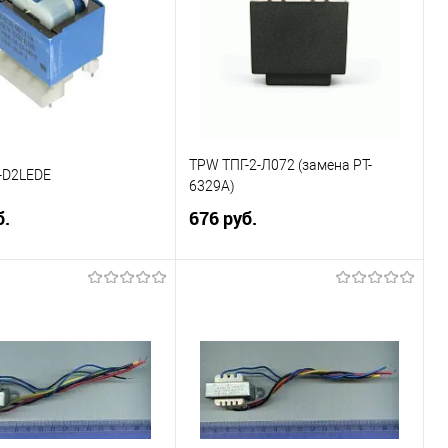
TPW ТПГ-2-Л072 (замена PT-
-D2LEDE
6329A)
б.
676 руб.
В корзину
В корзину
ение
Сравнение
ранное
В наличии
В избранное
В наличии