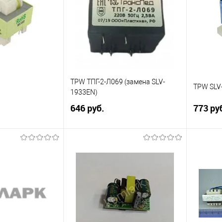
TPW ТПГ-2-Л069 (замена SLV-
TPW SLV
1933EN)
646 руб.
773 ру
корзину
В корзину
Сравнение
Сравн
В наличии
В избранное
В наличии
В изб