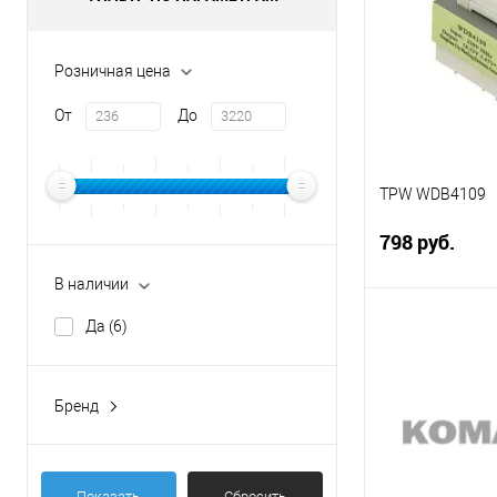
Розничная цена
От
До
TPW WDB4109
798 руб.
В наличии
Да
(6)
В 
Сравнение
Бренд
В избранное
Galan
(1)
LG
(1)
Показать
Сбросить