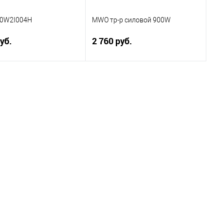
0W2I004H
MWO тр-р силовой 900W
уб.
2 760 руб.
Подписаться
Подписаться
ение
Сравнение
ранное
Недоступно
В избранное
Недоступно