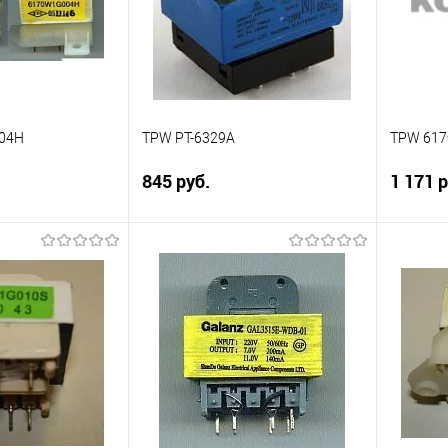
04H
TPW PT-6329A
TPW 617
845 руб.
1 171 р
писаться
Подписаться
Сравнение
Сравн
Недоступно
В избранное
Недоступно
В изб