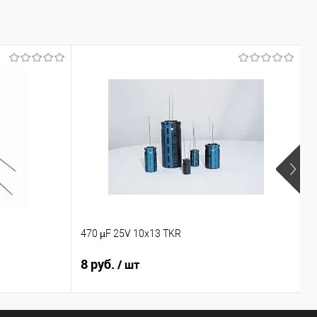
ение
Сравнение
ранное
В наличии
В избранное
В наличии
470 µF 25V 10x13 TKR
1
8 руб.
1
/ шт