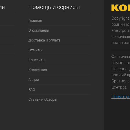
ия
Помощь и сервисы
Copyright
Главная
рознично
О компании
электрон
физически
Доставка и оплата
права за
Отзывы
Фактичес
Контакты
самовывоз
Перерва, 
Коллекция
правый к
Акции
Братисла
центра).
FAQ
Посмотре
Статьи и обзоры