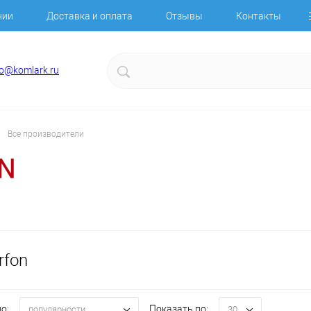
нии
Доставка и оплата
Отзывы
Контакты
fo@komlark.ru
Все производители
rfon
о:
Показать по:
популярности
30