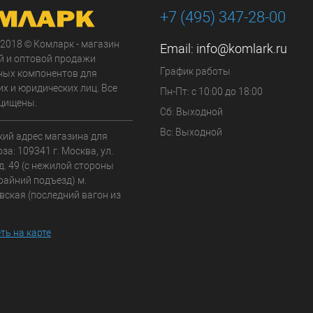
+7 (495) 347-28-00
 2018 © Комларк - магазин
Email:
info@komlark.ru
й и оптовой продажи
График работы
ных компонентов для
х и юридических лиц. Все
Пн-Пт: с 10:00 до 18:00
щищены.
Сб: Выходной
Вс: Выходной
кий адрес магазина для
а: 109341 г. Москва, ул.
д. 49 (с нежилой стороны
райний подъезд) м.
вская (последний вагон из
ть на карте