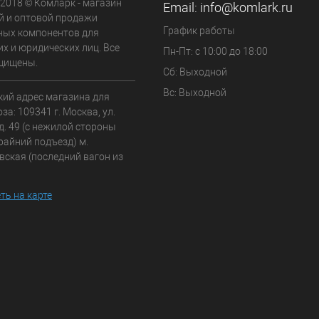
 2018 © Комларк - магазин
Email:
info@komlark.ru
й и оптовой продажи
График работы
ных компонентов для
х и юридических лиц. Все
Пн-Пт: с 10:00 до 18:00
щищены.
Сб: Выходной
Вс: Выходной
кий адрес магазина для
а: 109341 г. Москва, ул.
д. 49 (с нежилой стороны
райний подъезд) м.
вская (последний вагон из
ть на карте