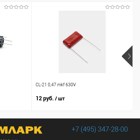
CL-21 0,47 mkf 630V
1
12 руб.
9
/ шт
+7 (495) 347-28-00