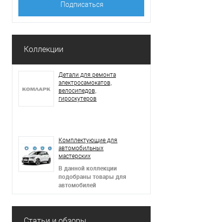
Коллекции
Детали для ремонта
электросамокатов,
велосипедов,
гироскутеров
В данной коллекции
подобраны товары для
электросамокатов,
гироскутеров,
Комплектующие для
электровелосипедов,
автомобильных
сигвеев
мастерских
В данной коллекции
подобраны товары для
автомобилей
Статьи и обзоры