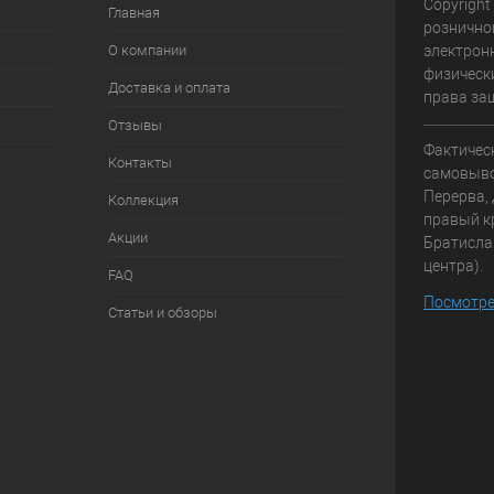
Copyright
Главная
рознично
О компании
электрон
физически
Доставка и оплата
права за
Отзывы
Фактичес
Контакты
самовывоз
Перерва, 
Коллекция
правый к
Акции
Братисла
центра).
FAQ
Посмотре
Статьи и обзоры