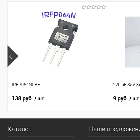
IRFP064NPBF
220 µF 35V 8
138 руб.
9 руб.
/ шт
/ шт
Каталог
Наши предложен