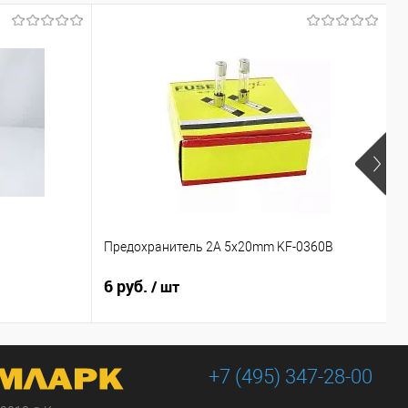
Предохранитель 2A 5x20mm KF-0360B
1
6 руб.
8
/ шт
+7 (495) 347-28-00