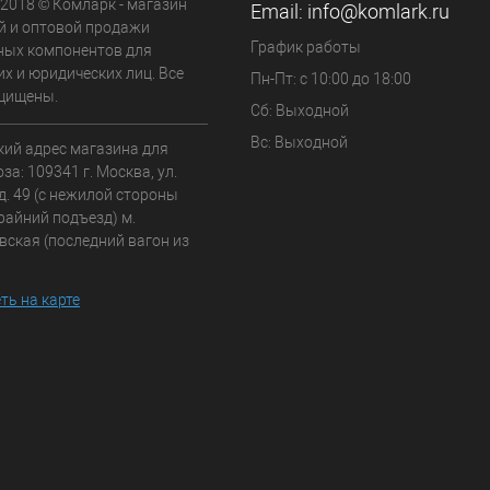
 2018 © Комларк - магазин
Email:
info@komlark.ru
й и оптовой продажи
График работы
ных компонентов для
х и юридических лиц. Все
Пн-Пт: с 10:00 до 18:00
щищены.
Сб: Выходной
Вс: Выходной
кий адрес магазина для
а: 109341 г. Москва, ул.
д. 49 (с нежилой стороны
райний подъезд) м.
вская (последний вагон из
ть на карте