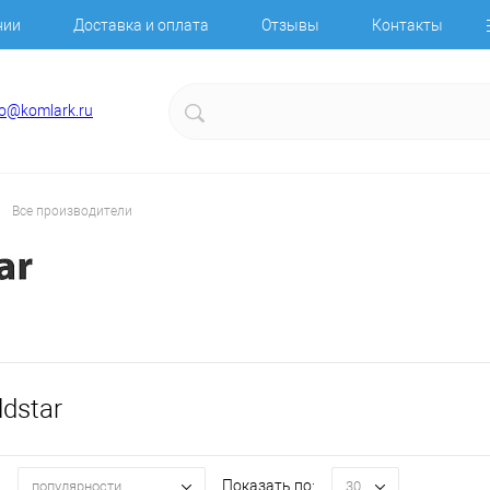
нии
Доставка и оплата
Отзывы
Контакты
fo@komlark.ru
Все производители
dstar
:
Показать по:
популярности
30