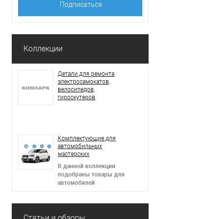
Коллекции
Детали для ремонта
электросамокатов,
велосипедов,
гироскутеров
В данной коллекции
подобраны товары для
электросамокатов,
гироскутеров,
Комплектующие для
электровелосипедов,
автомобильных
сигвеев
мастерских
В данной коллекции
подобраны товары для
автомобилей
Статьи и обзоры