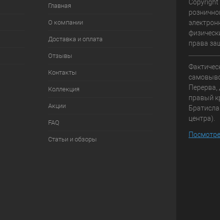
Copyright
Главная
рознично
О компании
электрон
физически
Доставка и оплата
права за
Отзывы
Фактичес
Контакты
самовывоз
Перерва, 
Коллекция
правый к
Акции
Братисла
центра).
FAQ
Посмотре
Статьи и обзоры