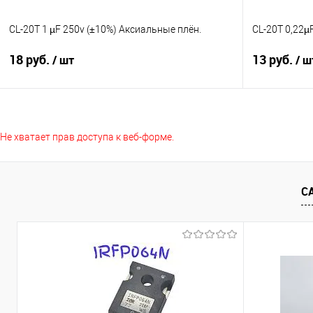
CL-20T 1 µF 250v (±10%) Аксиальные плён.
CL-20Т 0,22µ
18 руб.
13 руб.
/ шт
/ ш
В корзину
Не хватает прав доступа к веб-форме.
Сравнение
Сравнение
В избранное
В наличии
В избранно
С