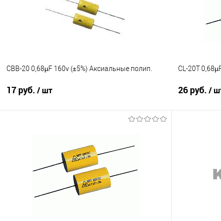
В избранное
Недоступно
В избранно
CBB-20 0,68µF 160v (±5%) Aксиальные полип.
CL-20Т 0,68µ
17 руб.
26 руб.
/ шт
/ ш
Подписаться
Сравнение
Сравнение
В избранное
Недоступно
В избранно