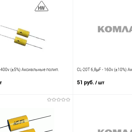
 400v (±5%) Aксиальные полип.
CL-20Т 6,8µF - 160v (±10%) 
51 руб.
т
/ шт
Подписаться
Подпис
Сравнение