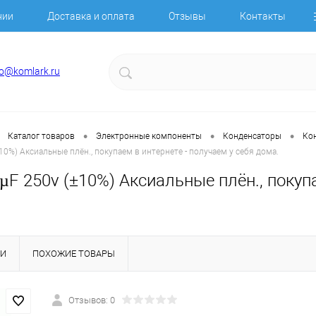
нии
Доставка и оплата
Отзывы
Контакты
fo@komlark.ru
•
•
•
Каталог товаров
Электронные компоненты
Конденсаторы
Ко
±10%) Аксиальные плён., покупаем в интернете - получаем у себя дома.
 µF 250v (±10%) Аксиальные плён., покуп
КИ
ПОХОЖИЕ ТОВАРЫ
Отзывов: 0