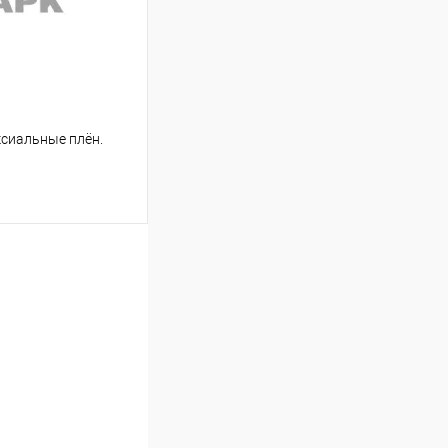
Недоступно
Aксиальные плён.
аться
Недоступно