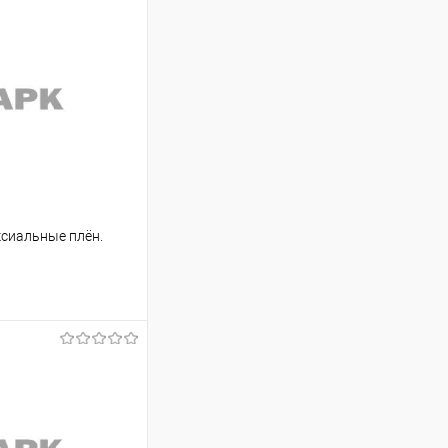
Aксиальные плён.
аться