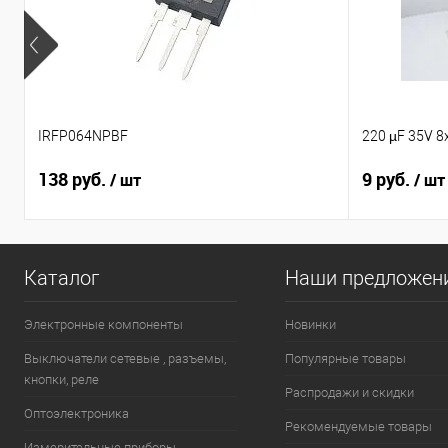
IRFP064NPBF
220 µF 35V 8
138 руб.
9 руб.
/ шт
/ шт
Каталог
Наши предложен
Электронные компоненты
Новинки
Выключатели сетевые , разъемы,
Популярные товары
кнопки, реле
Распродажи и скидки
Оптоэлектроника
Рекомендуемые товары
Измерительные приборы