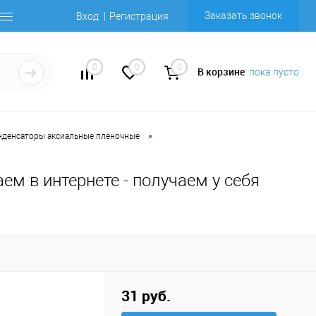
Заказать звонок
Вход
Регистрация
0
0
0
В корзине
пока пусто
•
нденсаторы аксиальные плёночные
аем в интернете - получаем у себя
31 руб.