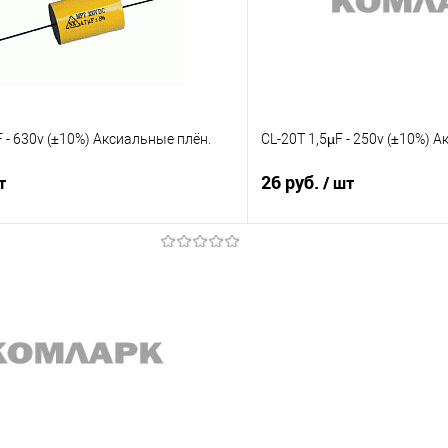
е
Недоступно
В избранное
F - 630v (±10%) Aксиальные плён.
CL-20Т 1,5µF - 250v (±10%) 
26 руб.
т
/ шт
Подписаться
Подпис
Сравнение
е
Недоступно
В избранное