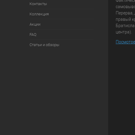
Фактичес
Контакты
самовывоз
Перерва, 
Коллекция
правый к
Акции
Братисла
центра).
FAQ
Посмотре
Статьи и обзоры