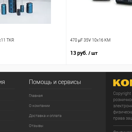
x11 TKR
470 µF 35V 10x16 KM
13 руб.
/ шт
ия
Помощь и сервисы
Copyright
Главная
рознично
О компании
электрон
физически
Доставка и оплата
права за
Отзывы