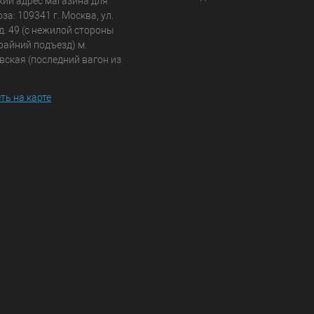
кий адрес магазина для
а: 109341 г. Москва, ул.
д. 49 (с нежилой стороны
райний подъезд) м.
вская (последний вагон из
ть на карте