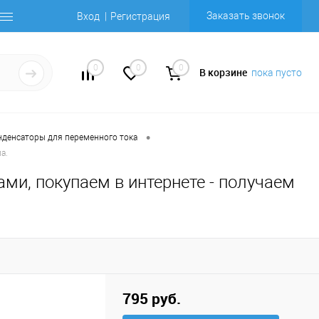
Заказать звонок
Вход
Регистрация
0
0
0
В корзине
пока пусто
•
нденсаторы для переменного тока
а.
ми, покупаем в интернете - получаем
795 руб.