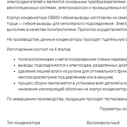
электродвигателей и являются основными преобразователями э
вентиляционных системах, электронасосах и промышленных аг
Корпус конденсатора СВВ60 гибкие выводы изготовлен из самоз
торце — гибкие выводы для неполярного подсоединения. Элект
выполнен в качестве полипропилена. Пропитка осуществляетс
На производстве, данные конденсаторы проходят тщательную э
Изготовление состоит из 4 этапов:
полипропиленовая и металлизированная пленки нарезаю
выводы подсоединяются к электродам, разделенных диэл
удаление лишней влаги из рулона для оптимального фун
маслом диэлектрика под давлением или в вакууме;
процесс сборки заключается в установке всех деталей в 
нанесения изолирующей оболочки на корпус конденсатор
По завершению производства, продукция проходит тестирован
Параметры ко
Тип конденсатора
Высоковольтный