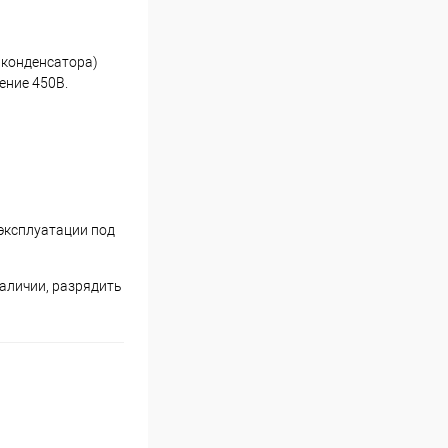
 конденсатора)
ение 450В.
эксплуатации под
наличии, разрядить