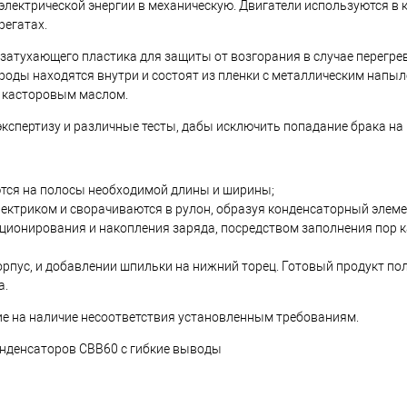
лектрической энергии в механическую. Двигатели используются в 
регатах.
атухающего пластика для защиты от возгорания в случае перегрев
роды находятся внутри и состоят из пленки с металлическим напыл
я касторовым маслом.
кспертизу и различные тесты, дабы исключить попадание брака на
тся на полосы необходимой длины и ширины;
ектриком и сворачиваются в рулон, образуя конденсаторный элеме
кционирования и накопления заряда, посредством заполнения пор
корпус, и добавлении шпильки на нижний торец. Готовый продукт по
а.
ие на наличие несоответствия установленным требованиям.
нденсаторов СВВ60 с гибкие выводы