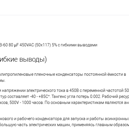
B-60 80 µF 450VAC (50x117) 5% с гибкими выводами
гибкие выводы)
олипропиленовые пленочные конденсаторы постоянной ёмкости в
мы.
 напряжении электрического тока в 450В с переменной частотой 50
р составляет -40 - +85С°. Тангенс угла потерь 0.002. Рабочий рес
часов, 500V - 1000 часов. По основным характеристикам являются а
кового и рабочего конденсатора для запуска и работы асинхронны
большую часть электрических машин, применяясь главным образом