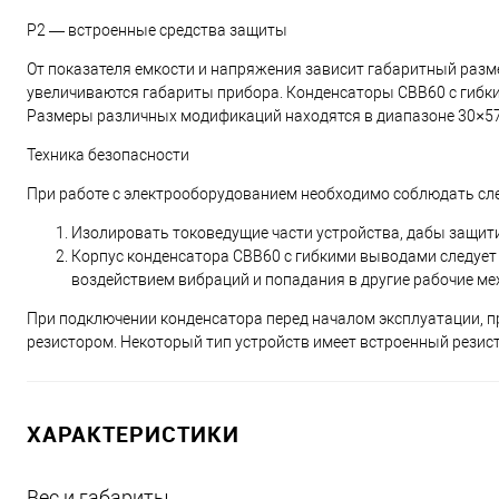
Р2 — встроенные средства защиты
От показателя емкости и напряжения зависит габаритный разм
увеличиваются габариты прибора. Конденсаторы СВВ60 с гибки
Размеры различных модификаций находятся в диапазоне 30×57 
Техника безопасности
При работе с электрооборудованием необходимо соблюдать сл
Изолировать токоведущие части устройства, дабы защит
Корпус конденсатора СВВ60 с гибкими выводами следует 
воздействием вибраций и попадания в другие рабочие м
При подключении конденсатора перед началом эксплуатации, пр
резистором. Некоторый тип устройств имеет встроенный резис
ХАРАКТЕРИСТИКИ
Вес и габариты