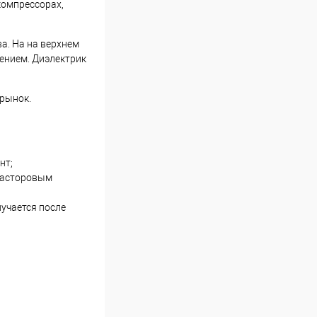
компрессорах,
а. На на верхнем
ением. Диэлектрик
 рынок.
нт;
 касторовым
лучается после