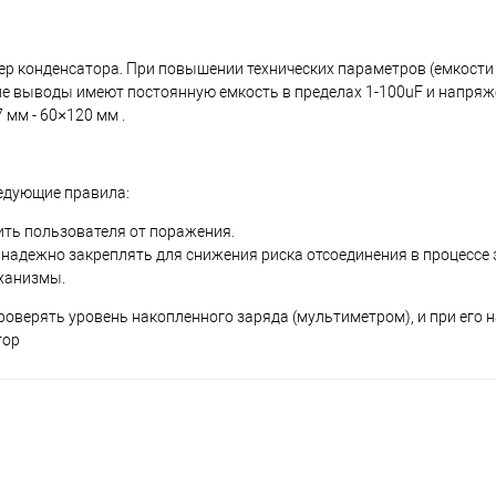
ер конденсатора. При повышении технических параметров (емкости
е выводы имеют постоянную емкость в пределах 1-100uF и напряж
мм - 60×120 мм .
едующие правила:
ить пользователя от поражения.
надежно закреплять для снижения риска отсоединения в процессе 
еханизмы.
оверять уровень накопленного заряда (мультиметром), и при его 
тор