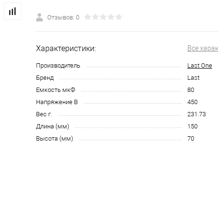
Отзывов: 0
Характеристики:
Все хара
Производитель
Last One
Бренд
Last
Емкость мкФ
80
Напряжение В
450
Вес г.
231.73
Длина (мм)
150
Высота (мм)
70