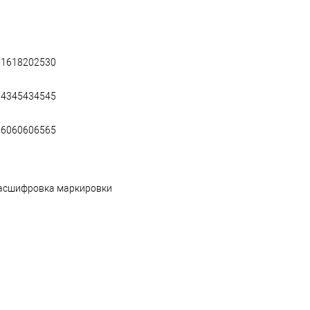
5
16
18
20
25
30
1
43
45
43
45
45
8
60
60
60
65
65
асшифровка маркировки