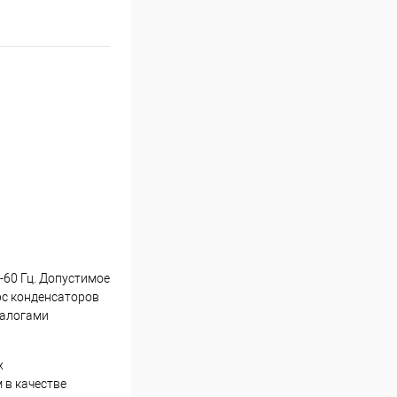
-60 Гц. Допустимое
урс конденсаторов
налогами
х
 в качестве