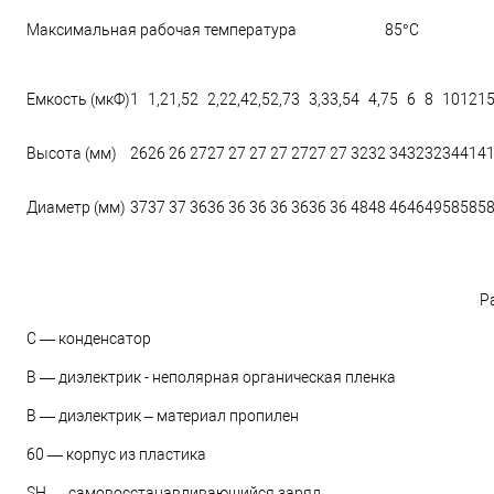
Максимальная рабочая температура
85°С
Емкость (мкФ)
1
1,2
1,5
2
2,2
2,4
2,5
2,7
3
3,3
3,5
4
4,7
5
6
8
10
12
1
Высота (мм)
26
26
26
27
27
27
27
27
27
27
27
32
32
34
32
32
34
41
4
Диаметр (мм)
37
37
37
36
36
36
36
36
36
36
36
48
48
46
46
49
58
58
5
Р
С — конденсатор
В — диэлектрик - неполярная органическая пленка
В — диэлектрик – материал пропилен
60 — корпус из пластика
SH — самовосстанавливающийся заряд