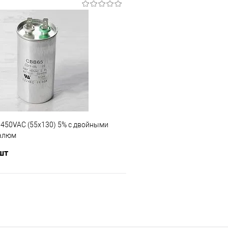
Подписаться
Подпис
Сравнение
е
Недоступно
В избранное
 450VAC (55x130) 5% с двойными
 алюм
 шт
Подписаться