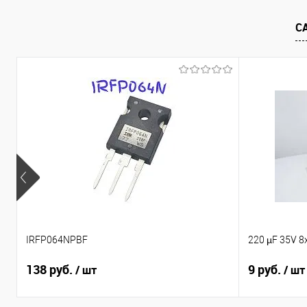
В избранное
В наличии
В избранно
С
IRFP064NPBF
220 µF 35V 8
138 руб.
9 руб.
/ шт
/ шт