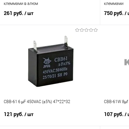
клеммами в алюм
клеммами
261 руб.
750 руб.
/ шт
/
В корзину
Сравнение
Сравнение
В избранное
В наличии
В избранно
CBB-61 6 µF 450VAC (±5%) 47*22*32
CBB-61W 8µf 
121 руб.
107 руб.
/ шт
/