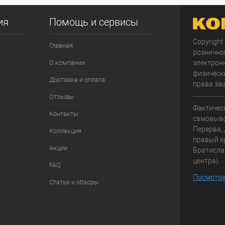
ия
Помощь и сервисы
Copyright
Главная
рознично
О компании
электрон
физически
Доставка и оплата
права за
Отзывы
Фактичес
Контакты
самовывоз
Перерва, 
Коллекция
правый к
Акции
Братисла
центра).
FAQ
Посмотре
Статьи и обзоры