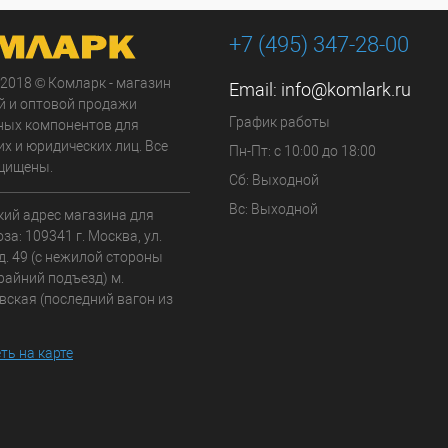
+7 (495) 347-28-00
 2018 © Комларк - магазин
Email:
info@komlark.ru
й и оптовой продажи
График работы
ных компонентов для
х и юридических лиц. Все
Пн-Пт: с 10:00 до 18:00
щищены.
Сб: Выходной
Вс: Выходной
кий адрес магазина для
а: 109341 г. Москва, ул.
д. 49 (с нежилой стороны
райний подъезд) м.
вская (последний вагон из
ть на карте