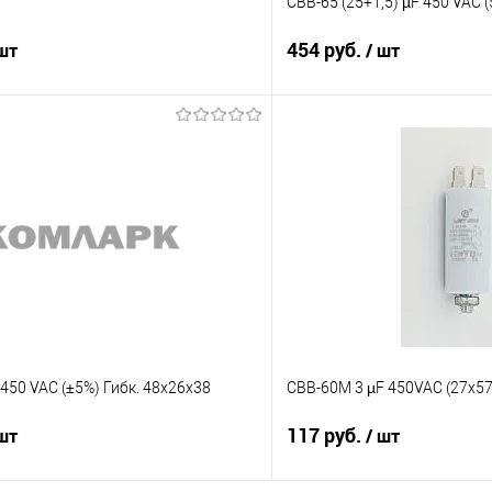
CBB-65 (25+1,5) µF 450 VAC 
454 руб.
 шт
/ шт
В корзину
В корз
Сравнение
е
В наличии
В избранное
450 VAC (±5%) Гибк. 48x26x38
CBB-60M 3 µF 450VAC (27х5
117 руб.
 шт
/ шт