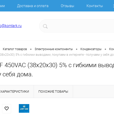
нии
Доставка и оплата
Отзывы
Контакты
fo@komlark.ru
•
•
•
Каталог товаров
Электронные компоненты
Конденсаторы
Ко
(38х20х30) 5% с гибкими выводами, покупаем в интернете - получаем у себя до
F 450VAC (38х20х30) 5% с гибкими вывод
 себя дома.
ХАРАКТЕРИСТИКИ
ПОХОЖИЕ ТОВАРЫ