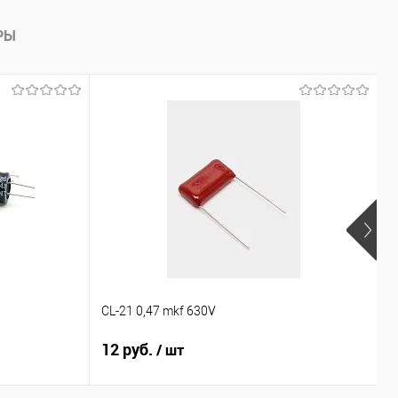
РЫ
CL-21 0,47 mkf 630V
1
12 руб.
9
/ шт