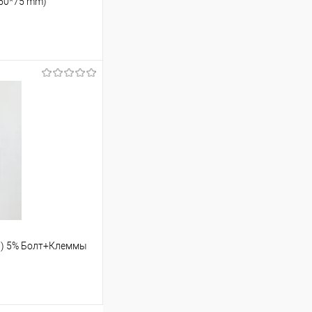
(50*75 mm)
ину
В наличии
7) 5% Болт+Клеммы