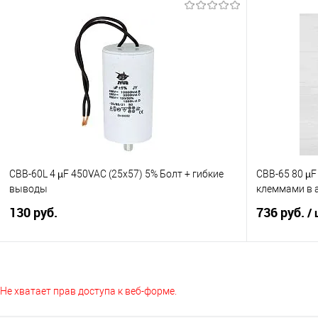
В корзину
Сравнение
Сравнение
В избранное
В наличии
В избранно
CBB-60L 4 µF 450VAC (25x57) 5% Болт + гибкие
CBB-65 80 µF
выводы
клеммами в
130 руб.
736 руб.
/
В корзину
Не хватает прав доступа к веб-форме.
Сравнение
Сравнение