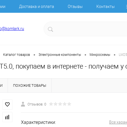
нии
Доставка и оплата
Отзывы
Контакты
fo@komlark.ru
•
•
•
Каталог товаров
Электронные компоненты
Микросхемы
LM25
.0, покупаем в интернете - получаем у 
КИ
ПОХОЖИЕ ТОВАРЫ
Отзывов: 0
Характеристики:
Все хара