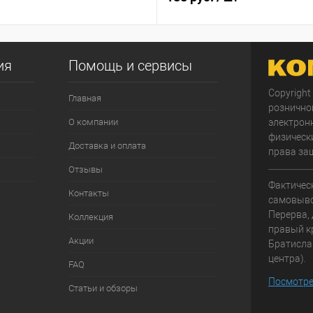
ия
Помощь и сервисы
Copyright
Главная
рознично
О компании
электрон
физически
Доставка и оплата
права за
Отзывы
Фактичес
Контакты
самовывоз
Перерва, 
Коллекция
правый к
Акции
Братисла
центра).
FAQ
Посмотре
Статьи и обзоры