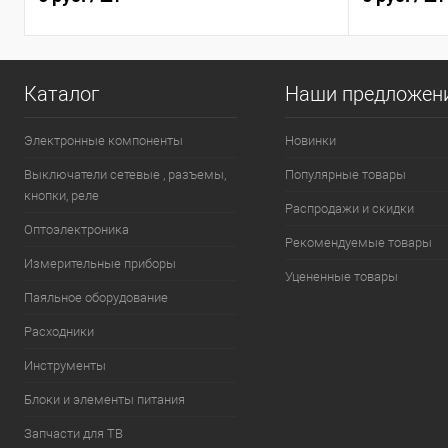
Каталог
Наши предложен
Электронные компоненты
Новинки
Выключатели сетевые , разъемы,
Популярные товары
кнопки, реле
Распродажи и скидки
Оптоэлектроника
Рекомендуемые товары
Измерительные приборы
Уцененные товары
Паяльное оборудование
Расходники
Инструменты
Блоки и элементы питания
Запчасти для ТВ