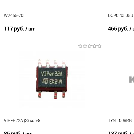
W2465-70LL
DCP020505U
117 руб.
465 руб.
/ шт
/
Подписаться
Сравнение
Сравнение
В избранное
Недоступно
В избранно
VIPER22A (S) sop-8
TYN 1008RG
85 руб.
137 руб.
/ шт
/