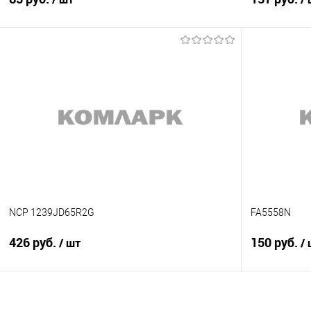
В корзину
Сравнение
Сравнение
В избранное
В наличии
В избранно
NCP 1239JD65R2G
FA5558N
426 руб.
150 руб.
/ шт
/
Подписаться