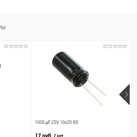
РЫ
1000 µF 25V 10x20 RD
1
17 руб.
1
/ шт