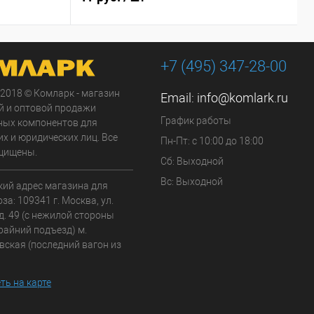
+7 (495) 347-28-00
 2018 © Комларк - магазин
Email:
info@komlark.ru
й и оптовой продажи
График работы
ных компонентов для
х и юридических лиц. Все
Пн-Пт: с 10:00 до 18:00
щищены.
Сб: Выходной
Вс: Выходной
кий адрес магазина для
а: 109341 г. Москва, ул.
д. 49 (с нежилой стороны
райний подъезд) м.
вская (последний вагон из
ть на карте