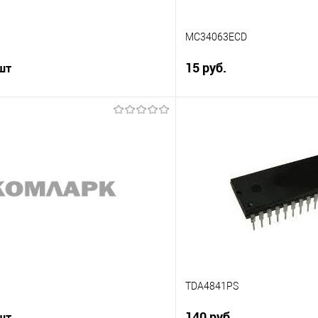
MC34063ECD
15 руб.
 шт
Подпис
Подписаться
Сравнение
В избранное
е
Недоступно
TDA4841PS
140 руб.
 шт