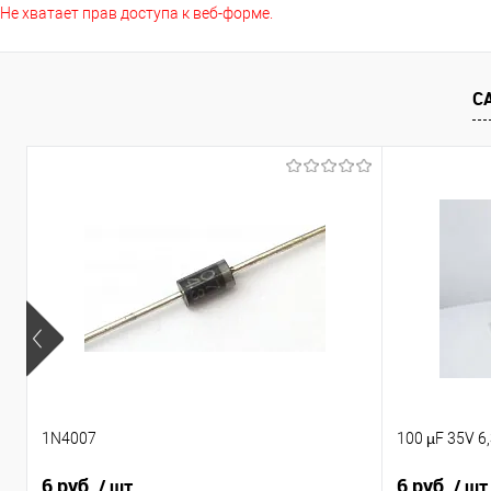
Не хватает прав доступа к веб-форме.
Сравнение
Сравнение
В избранное
Недоступно
В избранно
С
1N4007
100 µF 35V 6
6 руб.
6 руб.
/ шт
/ шт