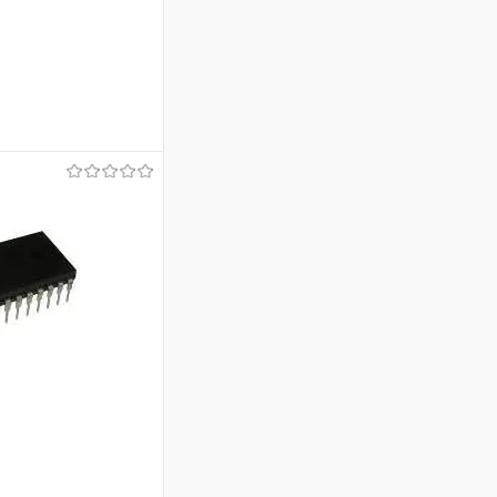
аться
Недоступно