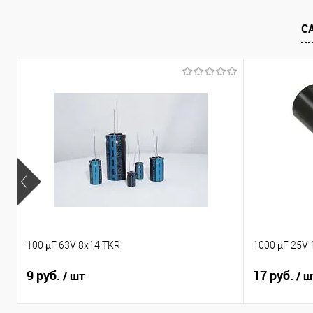
В избранно
В избранное
Недоступно
С
100 µF 63V 8x14 TKR
1000 µF 25V 
9 руб.
17 руб.
/ шт
/ ш