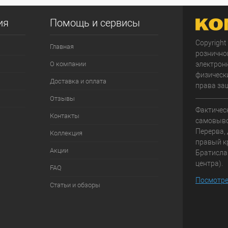
ия
Помощь и сервисы
Copyright
Главная
рознично
О компании
электрон
физически
Доставка и оплата
права за
Отзывы
Фактичес
Контакты
самовывоз
Перерва, 
Коллекция
правый к
Акции
Братисла
центра).
FAQ
Посмотре
Статьи и обзоры