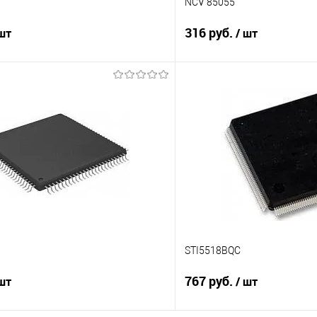
NCV 85055
316 руб.
 шт
/ шт
Подписаться
В корз
Сравнение
е
Недоступно
В избранное
STI5518BQC
767 руб.
 шт
/ шт