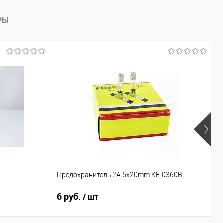
РЫ
Предохранитель 2A 5x20mm KF-0360B
1
6 руб.
8
/ шт