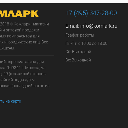
+7 (495) 347-28-00
 2018 © Комларк - магазин
Email:
info@komlark.ru
й и оптовой продажи
График работы
ных компонентов для
х и юридических лиц. Все
Пн-Пт: с 10:00 до 18:00
щищены.
Сб: Выходной
Вс: Выходной
кий адрес магазина для
а: 109341 г. Москва, ул.
д. 49 (с нежилой стороны
райний подъезд) м.
вская (последний вагон из
ть на карте