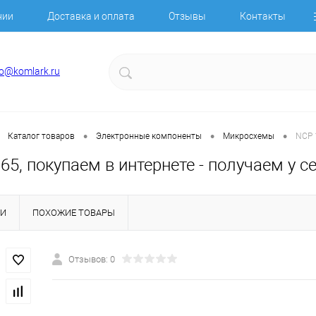
нии
Доставка и оплата
Отзывы
Контакты
fo@komlark.ru
•
•
•
Каталог товаров
Электронные компоненты
Микросхемы
NCP 
5, покупаем в интернете - получаем у с
КИ
ПОХОЖИЕ ТОВАРЫ
Отзывов: 0