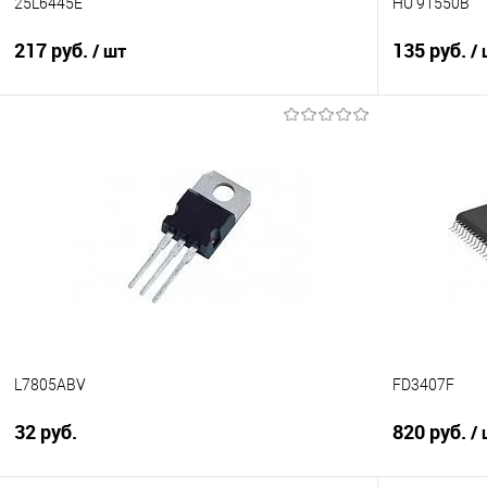
25L6445E
HU 91550B
217 руб.
135 руб.
/ шт
/
Подписаться
Сравнение
Сравнение
В избранное
Недоступно
В избранно
L7805ABV
FD3407F
32 руб.
820 руб.
/