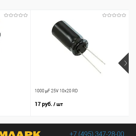
1000 µF 25V 10x20 RD
1
17 руб.
1
/ шт
+7 (495) 347-28-00