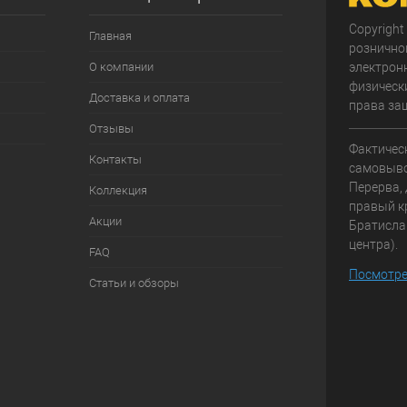
Copyright
Главная
рознично
О компании
электрон
физически
Доставка и оплата
права за
Отзывы
Фактичес
Контакты
самовывоз
Перерва, 
Коллекция
правый к
Акции
Братисла
центра).
FAQ
Посмотре
Статьи и обзоры