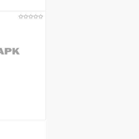
ину
В наличии
аться