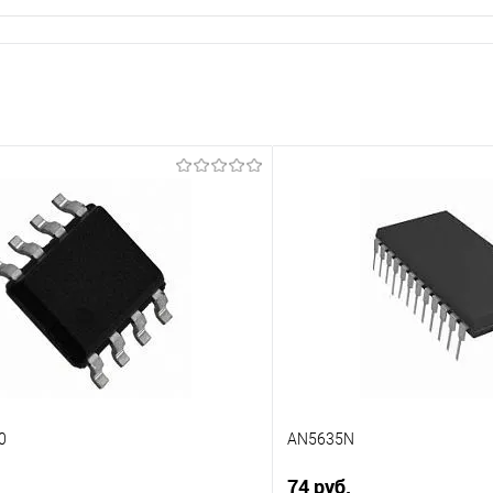
0
AN5635N
74 руб.