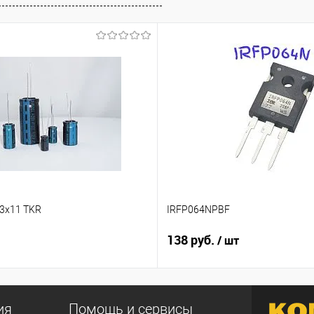
,3x11 TKR
IRFP064NPBF
138 руб.
/ шт
ия
Помощь и сервисы