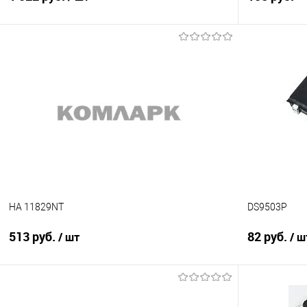
В корзину
Сравнение
Сравнение
В избранно
В избранное
В наличии
HA 11829NT
DS9503P
513 руб.
82 руб.
/ шт
/ ш
Подписаться