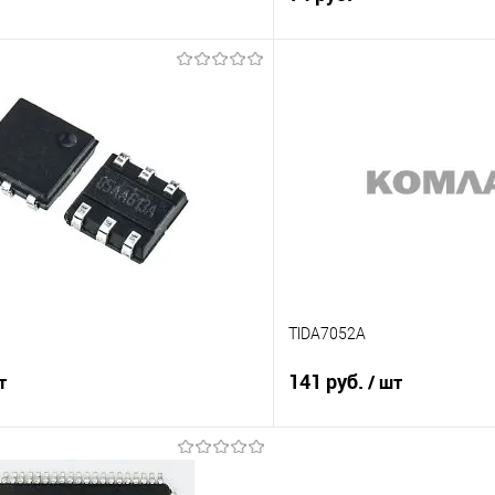
В корзину
В корз
Сравнение
е
В наличии
В избранное
TlDA7052A
141 руб.
т
/ шт
Подписаться
Подпис