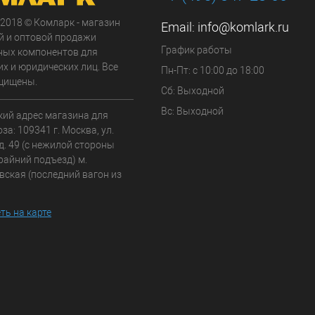
 2018 © Комларк - магазин
Email:
info@komlark.ru
й и оптовой продажи
График работы
ных компонентов для
х и юридических лиц. Все
Пн-Пт: с 10:00 до 18:00
щищены.
Сб: Выходной
Вс: Выходной
кий адрес магазина для
а: 109341 г. Москва, ул.
д. 49 (с нежилой стороны
райний подъезд) м.
вская (последний вагон из
ть на карте