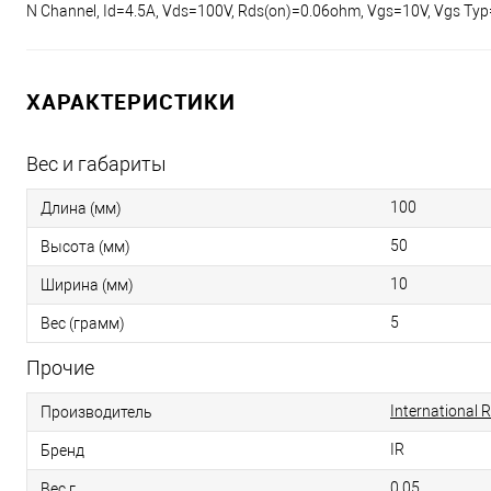
N Channel, Id=4.5A, Vds=100V, Rds(on)=0.06ohm, Vgs=10V, Vgs Typ=
ХАРАКТЕРИСТИКИ
Вес и габариты
100
Длина (мм)
50
Высота (мм)
10
Ширина (мм)
5
Вес (грамм)
Прочие
International R
Производитель
IR
Бренд
0.05
Вес г.