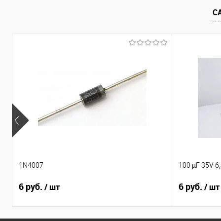
В избранное
Недоступно
В избранно
С
1N4007
100 µF 35V 6
6 руб.
6 руб.
/ шт
/ шт