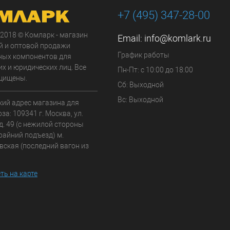
+7 (495) 347-28-00
 2018 © Комларк - магазин
Email:
info@komlark.ru
й и оптовой продажи
График работы
ных компонентов для
х и юридических лиц. Все
Пн-Пт: с 10:00 до 18:00
щищены.
Сб: Выходной
Вс: Выходной
кий адрес магазина для
а: 109341 г. Москва, ул.
д. 49 (с нежилой стороны
райний подъезд) м.
вская (последний вагон из
ть на карте