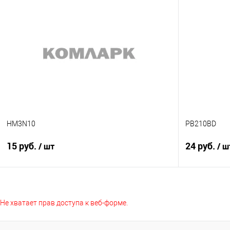
В корзину
Сравнение
Сравнение
В избранное
В наличии
В избранно
HM3N10
PB210BD
15 руб.
24 руб.
/ шт
/ ш
Подписаться
Не хватает прав доступа к веб-форме.
Сравнение
Сравнение