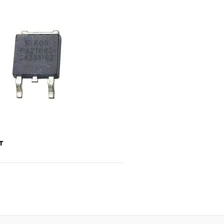
Подписаться
В корз
Сравнение
е
Недоступно
В избранное
т
В корзину