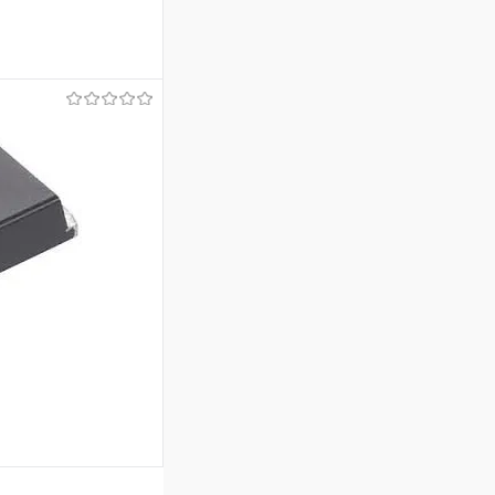
аться
Недоступно