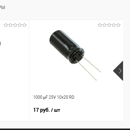
РЫ
1000 µF 25V 10x20 RD
1
17 руб.
1
/ шт