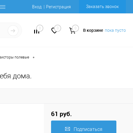
Заказать звонок
Вход
Регистрация
0
0
0
В корзине
пока пусто
•
зисторы полевые
себя дома.
61 руб.
Подписаться