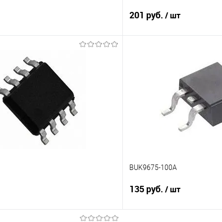
201 руб.
/ шт
Подписаться
Подпис
Сравнение
е
Недоступно
В избранное
BUK9675-100A
135 руб.
/ шт