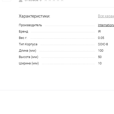
Характеристики:
Все хара
Производитель
Internationa
Бренд
IR
Вес г.
0.05
Тип Корпуса
SOIC-8
Длина (мм)
100
Высота (мм)
50
Ширина (мм)
10