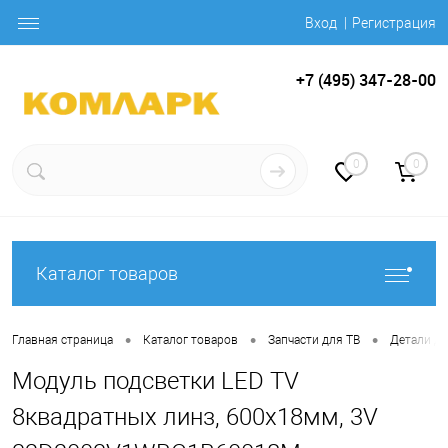
Вход
Регистрация
+7 (495) 347-28-00
0
0
Каталог товаров
•
•
•
Главная страница
Каталог товаров
Запчасти для ТВ
Детали дл
Модуль подсветки LED TV
8квадратных линз, 600х18мм, 3V