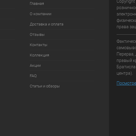
Copyright
Главная
рознично
О компании
электрон
физически
Доставка и оплата
права за
Отзывы
Фактичес
Контакты
самовывоз
Перерва, 
Коллекция
правый к
Акции
Братисла
центра).
FAQ
Посмотре
Статьи и обзоры