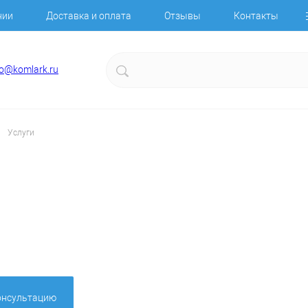
нии
Доставка и оплата
Отзывы
Контакты
fo@komlark.ru
Услуги
онсультацию