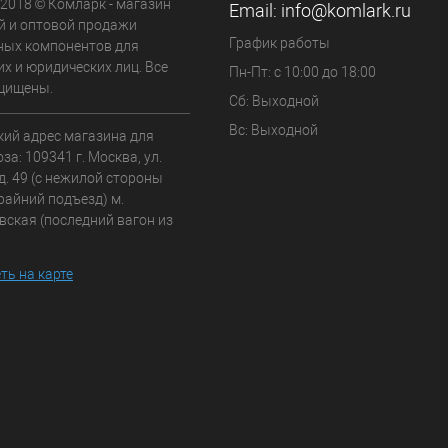
 2018 © Комларк - магазин
Email:
info@komlark.ru
й и оптовой продажи
График работы
ных компонентов для
х и юридических лиц. Все
Пн-Пт: с 10:00 до 18:00
щищены.
Сб: Выходной
Вс: Выходной
кий адрес магазина для
а: 109341 г. Москва, ул.
д. 49 (с нежилой стороны
райний подъезд) м.
вская (последний вагон из
ть на карте