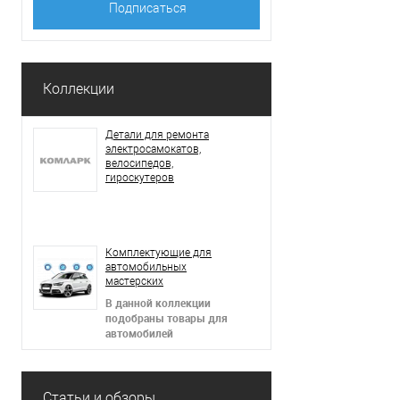
Коллекции
Детали для ремонта
электросамокатов,
велосипедов,
гироскутеров
В данной коллекции
подобраны товары для
электросамокатов,
гироскутеров,
Комплектующие для
электровелосипедов,
автомобильных
сигвеев
мастерских
В данной коллекции
подобраны товары для
автомобилей
Статьи и обзоры