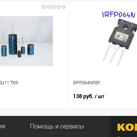
,3x11 TKR
IRFP064NPBF
138 руб.
/ шт
ия
Помощь и сервисы