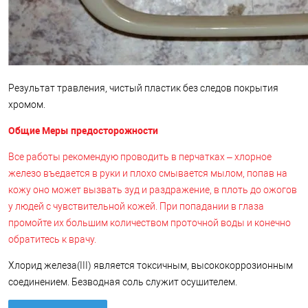
Результат травления, чистый пластик без следов покрытия
хромом.
Общие Меры предосторожности
Все работы рекомендую проводить в перчатках – хлорное
железо въедается в руки и плохо смывается мылом, попав на
кожу оно может вызвать зуд и раздражение, в плоть до ожогов
у людей с чувствительной кожей. При попадании в глаза
промойте их большим количеством проточной воды и конечно
обратитесь к врачу.
Хлорид железа(III) является токсичным, высококоррозионным
соединением. Безводная соль служит осушителем.