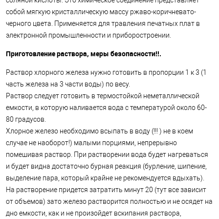
соляной кислоты. Это химическое соединение представляет
собой мягкую кристаллическую массу ржаво-коричневато-
черного цвета. Применяется для травления печатных плат в
электронной промышленности и приборостроении.
Приготовление раствора, меры безопасности!!.
Раствор хлорного железа нужно готовить в пропорции 1 к 3 (1
часть железа на 3 части воды) по весу.
Раствор следует готовить в термостойкой неметаллической
емкости, в которую наливается вода с температурой около 60-
80 градусов.
Хлорное железо необходимо всыпать в воду (!!! ) не в коем
случае не наоборот!) малыми порциями, непрерывно
помешивая раствор. При растворении вода будет нагреваться
и будет видна достаточно бурная реакция (бурление, шипение,
выделение пара, который крайне не рекомендуется вдыхать).
На растворение придется затратить минут 20 (тут все зависит
от объемов) зато железо растворится полностью и не осядет на
дно емкости, как и не произойдет вскипания раствора,