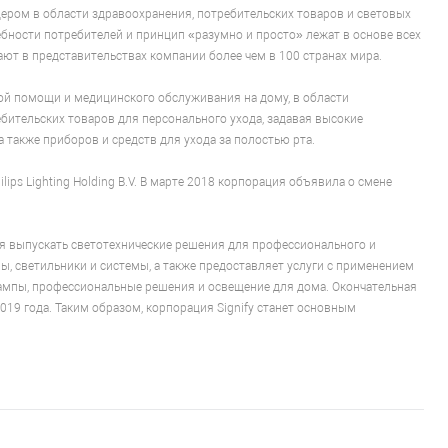
ером в области здравоохранения, потребительских товаров и световых
ебности потребителей и принцип «разумно и просто» лежат в основе всех
ают в представительствах компании более чем в 100 странах мира.
й помощи и медицинского обслуживания на дому, в области
бительских товаров для персонального ухода, задавая высокие
а также приборов и средств для ухода за полостью рта.
lips Lighting Holding B.V. В марте 2018 корпорация объявила о смене
жая выпускать светотехнические решения для профессионального и
пы, светильники и системы, а также предоставляет услуги с применением
лампы, профессиональные решения и освещение для дома. Окончательная
 2019 года. Таким образом, корпорация Signify станет основным