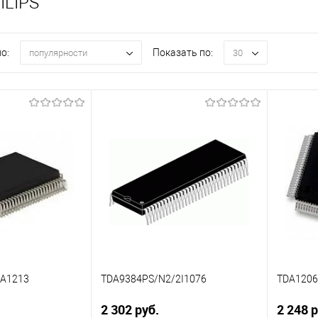
ILIPS
о:
Показать по:
популярности
30
4A1213
TDA9384PS/N2/2I1076
TDA1206
2 302 руб.
2 248 