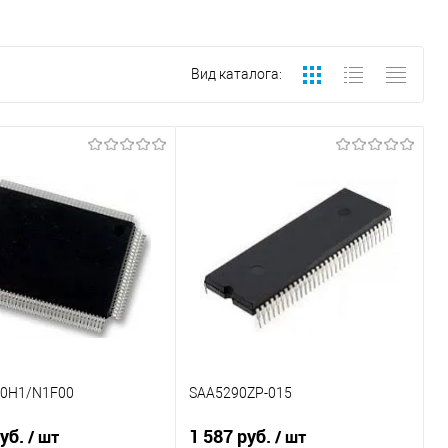
Вид каталога:
0H1/N1F00
SAA5290ZP-015
руб.
1 587 руб.
/ шт
/ шт