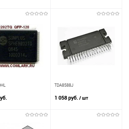
В корзину
В корзину
ение
Сравнение
ранное
В наличии
В избранное
В наличии
0HL
TDA8588J
уб.
1 058 руб.
/ шт
Подписаться
В корзину