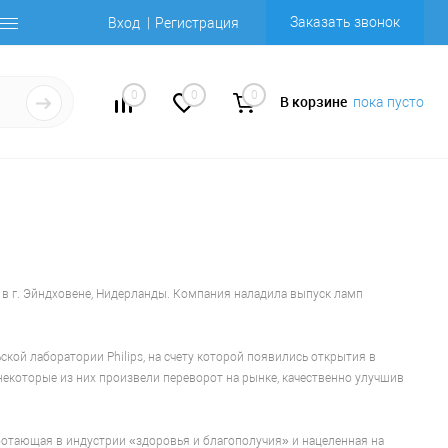
Заказать звонок
Вход
Регистрация
0
0
0
В корзине
пока пусто
o. в г. Эйндховене, Нидерланды. Компания наладила выпуск ламп
ой лаборатории Philips, на счету которой появились открытия в
некоторые из них произвели переворот на рынке, качественно улучшив
 работающая в индустрии «здоровья и благополучия» и нацеленная на