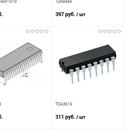
40P/019
TDA8466
б.
397 руб.
/ шт
Подписаться
В корзину
ение
Сравнение
ранное
Недоступно
В избранное
В наличии
B
TDA3619
б.
311 руб.
/ шт