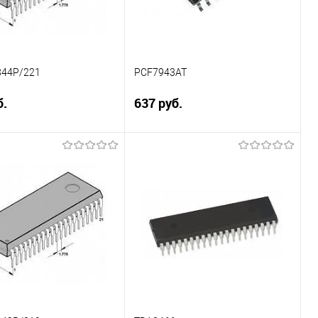
44P/221
PCF7943AT
б.
637 руб.
Подписаться
Подписаться
ение
Сравнение
ранное
Недоступно
В избранное
Недоступно