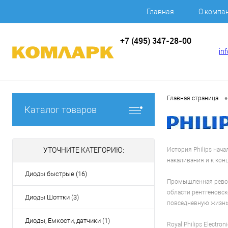
Главная
О компа
+7 (495) 347-28-00
in
•
Главная страница
Каталог товаров
УТОЧНИТЕ КАТЕГОРИЮ:
История Philips нач
накаливания и к кон
Диоды быстрые (16)
Промышленная револю
области рентгеновск
Диоды Шоттки (3)
повседневную жизнь
Диоды, Емкости, датчики (1)
Royal Philips Electr