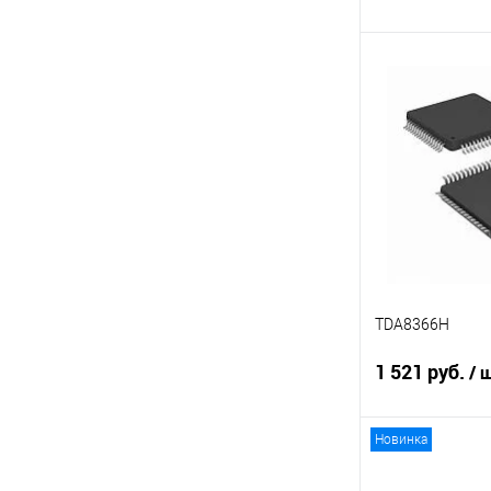
DIP-14
(4)
Показать ещё 62
В 
Сравнение
В избранное
TDA8366H
1 521 руб.
/ 
Новинка
В 