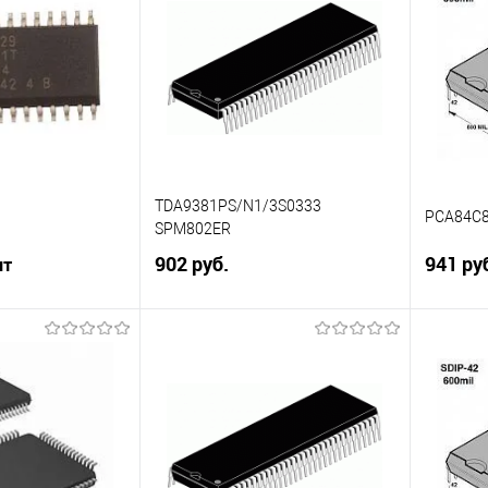
Сравнение
Сравн
В избранное
Недоступно
В изб
В наличии
TDA9381PS/N1/3S0333
PCA84C8
SPM802ER
902 руб.
941 ру
шт
В корзину
корзину
Сравнение
Сравн
В избранное
В наличии
В изб
В наличии