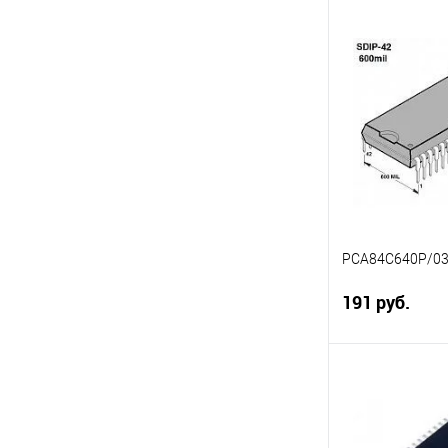
В 
Сравнение
В избранное
PCA84C640P/0
191 руб.
Под
Сравнение