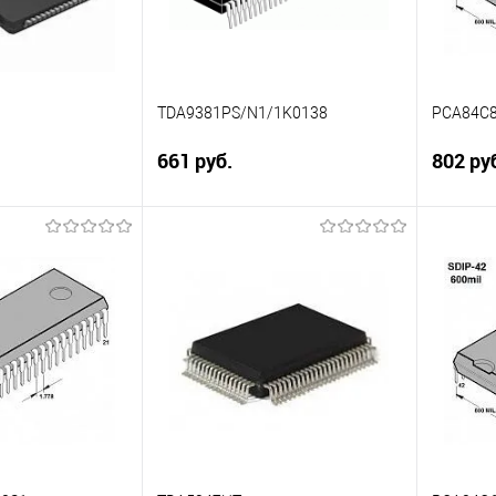
TDA9381PS/N1/1K0138
PCA84C8
661 руб.
802 ру
В корзину
корзину
Сравнение
Сравн
В избранное
В наличии
В изб
В наличии