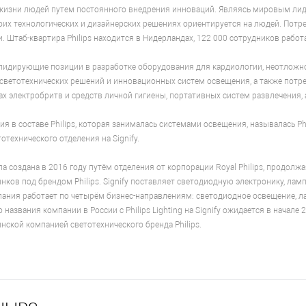
 жизни людей путем постоянного внедрения инноваций. Являясь мировым лид
своих технологических и дизайнерских решениях ориентируется на людей. Потр
. Штаб-квартира Philips находится в Нидерландах, 122 000 сотрудников работ
лидирующие позиции в разработке оборудования для кардиологии, неотложно
ветотехнических решений и инновационных систем освещения, а также потре
ах электробритв и средств личной гигиены, портативных систем развлечения, 
я в составе Philips, которая занималась системами освещения, называлась Phi
отехнического отделения на Signify.
ла создана в 2016 году путём отделения от корпорации Royal Philips, продол
нков под брендом Philips. Signify поставляет светодиодную электронику, лам
ания работает по четырём бизнес-направлениям: светодиодное освещение, 
названия компании в России с Philips Lighting на Signify ожидается в начале
нской компанией светотехнического бренда Philips.