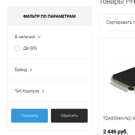
Товары PH
ФИЛЬТР ПО ПАРАМЕТРАМ
Сортировать п
В наличии
Да
(95)
Бренд
PHI
(235)
PHILIPS
(1)
Тип Корпуса
DBS13P
(2)
DBS23P
(1)
Показать
Сбросить
DBS37P
(1)
TDA9594H/N2/
DBS9P
(7)
2 446 руб.