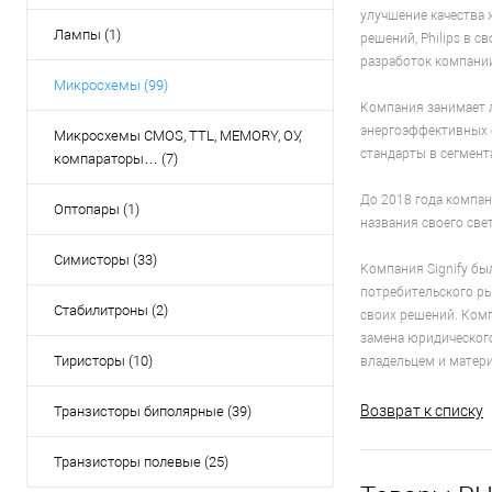
улучшение качества
Лампы (1)
решений, Philips в 
разработок компании
Микросхемы (99)
Компания занимает 
энергоэффективных с
Микросхемы CMOS, TTL, MEMORY, ОУ,
стандарты в сегмент
компараторы… (7)
До 2018 года компани
Оптопары (1)
названия своего свет
Симисторы (33)
Компания Signify бы
потребительского ры
Стабилитроны (2)
своих решений. Комп
замена юридического 
Тиристоры (10)
владельцем и матери
Возврат к списку
Транзисторы биполярные (39)
Транзисторы полевые (25)