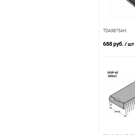
TDA9875AH
688 руб.
/ шт
В 
Сравнение
В избранное