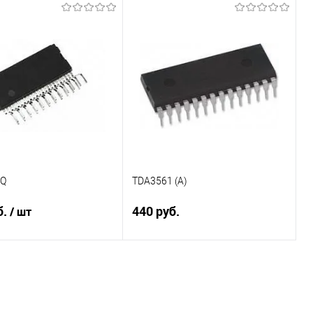
В корзину
Подписаться
ение
Сравнение
ранное
В наличии
В избранное
Недоступно
7Q
TDA3561 (A)
б.
440 руб.
/ шт
В корзину
В корзину
Сравнение
ение