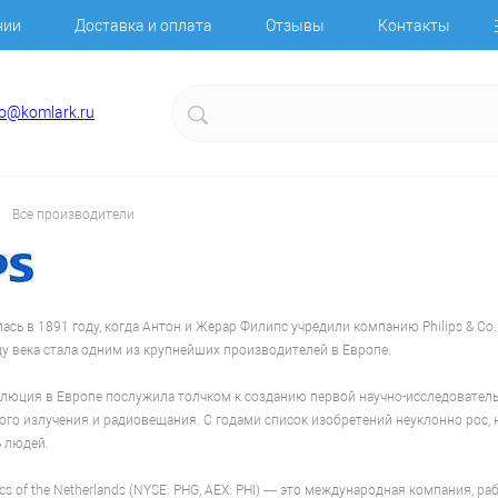
нии
Доставка и оплата
Отзывы
Контакты
fo@komlark.ru
Все производители
алась в 1891 году, когда Антон и Жерар Филипс учредили компанию Philips & C
цу века стала одним из крупнейших производителей в Европе.
ция в Европе послужила толчком к созданию первой научно-исследовательск
ого излучения и радиовещания. С годами список изобретений неуклонно рос, 
 людей.
onics of the Netherlands (NYSE: PHG, AEX: PHI) — это международная компания,