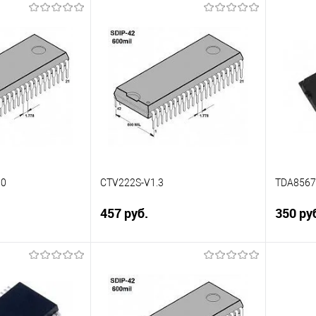
корзину
В корзину
Сравнение
Сравн
В наличии
В избранное
В наличии
В изб
30
CTV222S-V1.3
TDA856
457 руб.
350 ру
писаться
Подписаться
Сравнение
Сравн