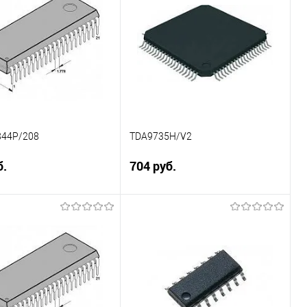
ение
Сравнение
ранное
Недоступно
В избранное
В наличии
44P/208
TDA9735H/V2
б.
704 руб.
Подписаться
В корзину
ение
Сравнение
ранное
Недоступно
В избранное
В наличии