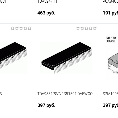
68S1
TDA5247HT
PCA84C6
463 руб.
191 ру
писаться
В корзину
Сравнение
Сравн
Недоступно
В избранное
В наличии
В изб
3
TDA9381PS/N2/3I1501 DAEWOO
SPM109
397 руб.
397 ру