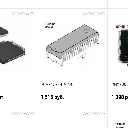
корзину
В корзину
Сравнение
Сравн
В наличии
В избранное
В наличии
В изб
PCA84C844P/220
PNX300
1 515 руб.
1 398 р
шт
Подписаться
корзину