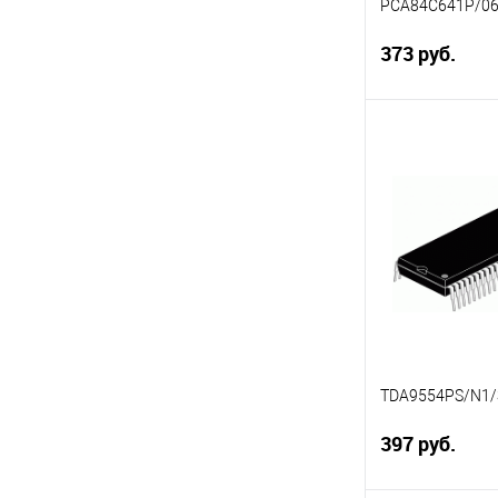
PCA84C641P/0
373 руб.
Под
Сравнение
В избранное
TDA9554PS/N1/
397 руб.