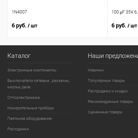
1N4007
100 µF 35V 6
6 руб.
6 руб.
/ шт
/ шт
Каталог
Наши предложен
Электронные компоненты
Новинки
Выключатели сетевые , разъемы,
Популярные товары
кнопки, реле
Распродажи и скидки
Оптоэлектроника
Рекомендуемые товары
Измерительные приборы
Уцененные товары
Паяльное оборудование
Расходники