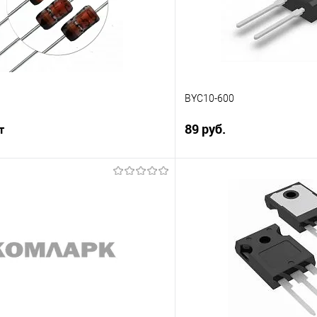
BYC10-600
89 руб.
т
Подпис
Подписаться
Сравнение
В избранное
е
Недоступно