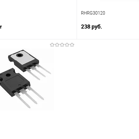
RHRG30120
238 руб.
т
Подпис
Подписаться
Сравнение
В избранное
е
Недоступно
W