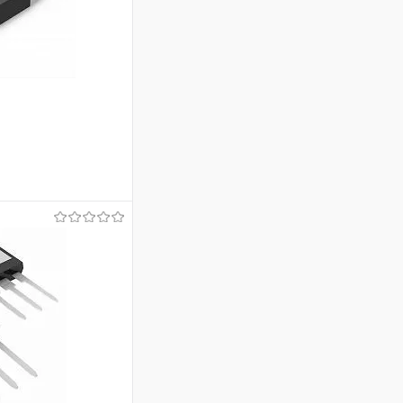
аться
Недоступно