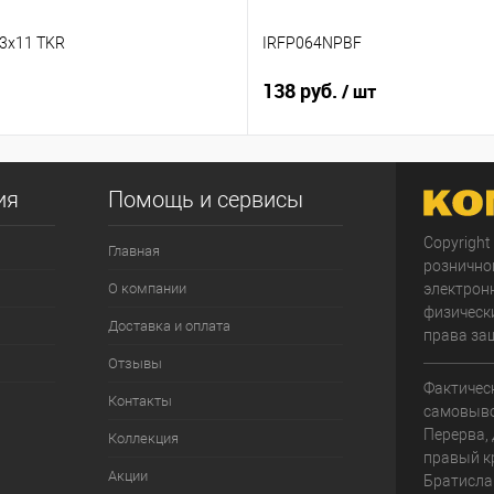
,3x11 TKR
IRFP064NPBF
138 руб.
/ шт
ия
Помощь и сервисы
Copyright
Главная
рознично
О компании
электрон
физически
Доставка и оплата
права за
Отзывы
Фактичес
Контакты
самовывоз
Перерва, 
Коллекция
правый к
Акции
Братисла