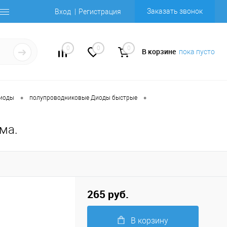
Заказать звонок
Вход
Регистрация
0
0
0
В корзине
пока пусто
•
•
Диоды
полупроводниковые Диоды быстрые
ома.
265 руб.
В корзину