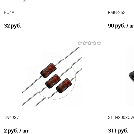
RU4A
FMG-26S
32 руб.
90 руб.
/ ш
Подписаться
Сравнение
Сравнение
В избранное
Недоступно
В избранно
1N4937
STTH3003C
2 руб.
311 руб.
/ шт