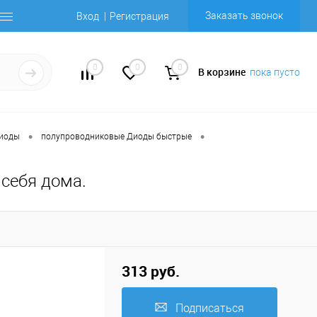
Заказать звонок
Вход
Регистрация
0
0
0
В корзине
пока пусто
•
•
Диоды
полупроводниковые Диоды быстрые
 себя дома.
313 руб.
Подписаться