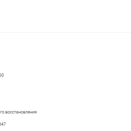
60
ого восстановления
D47