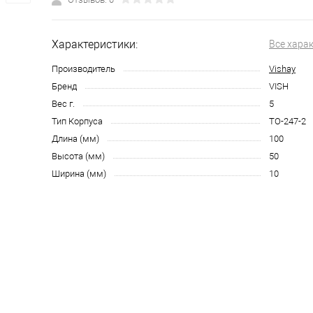
Характеристики:
Все хара
Производитель
Vishay
Бренд
VISH
Вес г.
5
Тип Корпуса
TO-247-2
Длина (мм)
100
Высота (мм)
50
Ширина (мм)
10