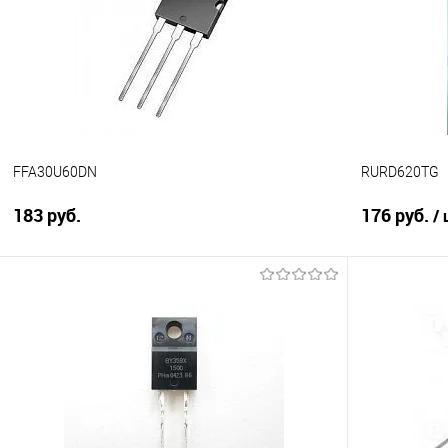
Сравнение
В избранное
В наличии
В избранно
FFA30U60DN
RURD620TG
183 руб.
176 руб.
/
Подписаться
Сравнение
Сравнение
В избранное
Недоступно
В избранно