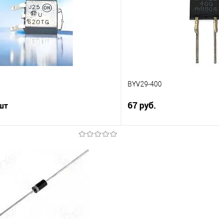
Сравнение
е
Недоступно
В избранное
BYV29-400
67 руб.
 шт
Подпис
В корзину
Сравнение
В избранное
е
В наличии