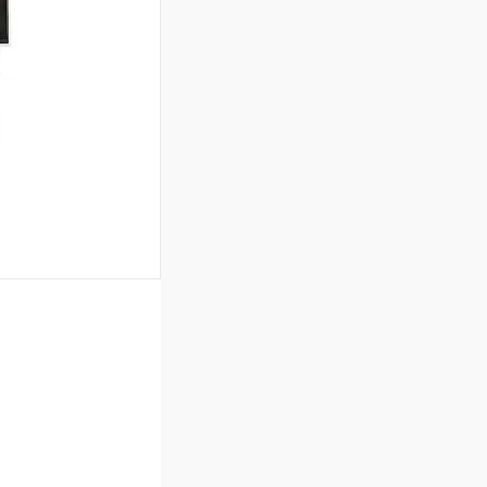
Недоступно
аться
Недоступно