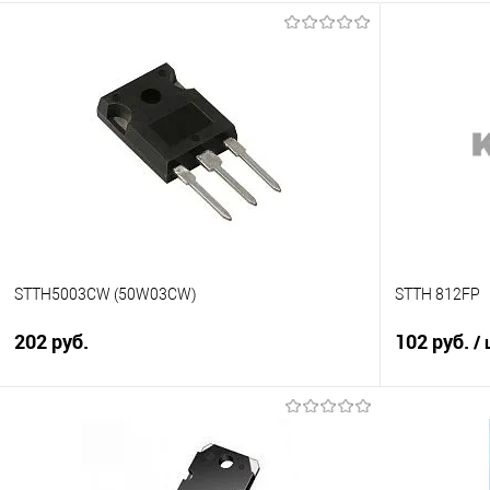
STTH5003CW (50W03CW)
STTH 812FP
202 руб.
102 руб.
/
В корзину
Сравнение