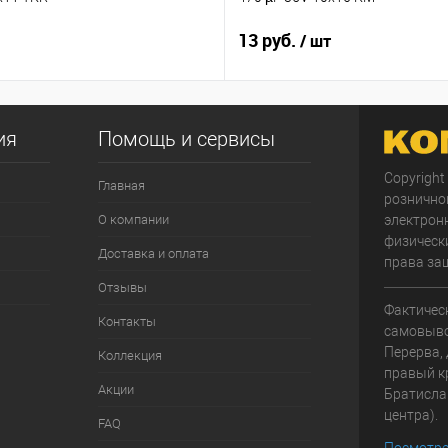
13 руб.
/ шт
ия
Помощь и сервисы
Copyright
Главная
рознично
О компании
электрон
физически
Доставка и оплата
права за
Отзывы
Фактичес
Контакты
самовывоз
Перерва, 
Коллекция
правый к
Акции
Братисла
центра).
FAQ