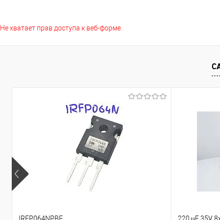
В корзину
Не хватает прав доступа к веб-форме.
Сравнение
Сравнение
В избранное
В наличии
В избранно
С
IRFP064NPBF
220 µF 35V 8