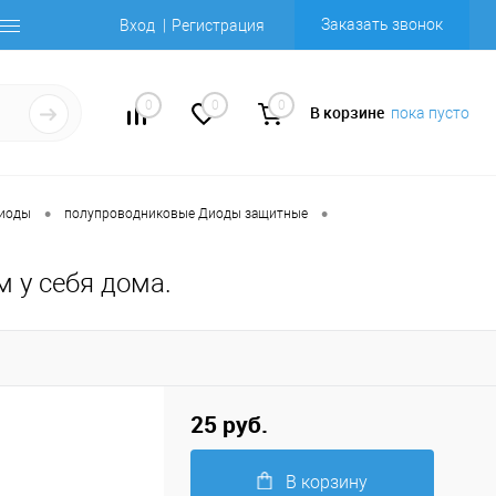
Заказать звонок
Вход
Регистрация
0
0
0
В корзине
пока пусто
•
•
Диоды
полупроводниковые Диоды защитные
м у себя дома.
25 руб.
В корзину