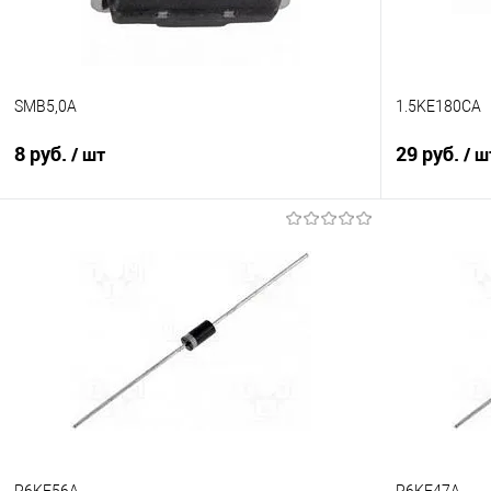
SMB5,0A
1.5KE180CA
8 руб.
29 руб.
/ шт
/ ш
В корзину
Сравнение
Сравнение
В избранное
В наличии
В избранно
P6KE56A
P6KE47A