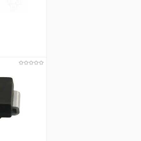
аться
Недоступно