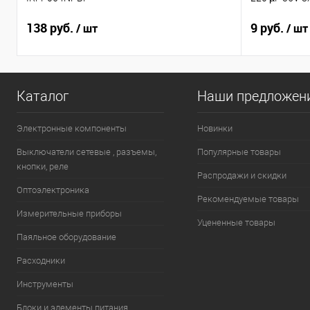
138 руб.
9 руб.
/ шт
/ шт
Каталог
Наши предложен
Электронные компоненты
Новинки
Выключатели сетевые , разъемы,
Популярные товары
кнопки, реле
Распродажи и скидки
Оптоэлектроника
Рекомендуемые товары
Измерительные приборы
Уцененные товары
Паяльное оборудование
Расходники
Инструменты
Блоки и элементы питания