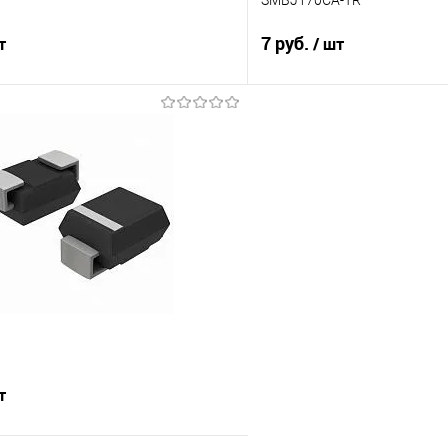
7 руб.
т
/ шт
В корзину
Подпис
Сравнение
е
В наличии
В избранное
т