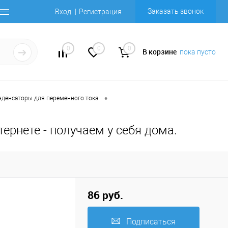
Заказать звонок
Вход
Регистрация
0
0
0
В корзине
пока пусто
•
нденсаторы для переменного тока
тернете - получаем у себя дома.
86 руб.
Подписаться