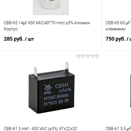
CBB-65 14µf 450 VAC(40*70 mm) ±5% Алюмин.
CBB-65 60 µF
Корпус
клеммами
285 руб.
750 руб.
/ шт
/
В корзину
Сравнение
Сравнение
В избранное
В наличии
В избранно
CBB-61 5 mkf - 450 VAC (±5%) 47x22x32
CBB-61 3,5 µ