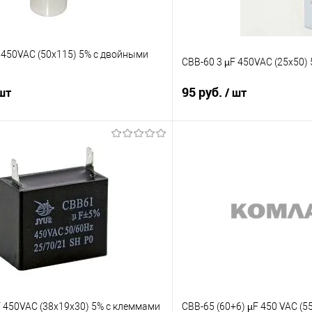
 450VAC (50x115) 5% с двойными
CBB-60 3 µF 450VAC (25x50)
95 руб.
 шт
/ шт
В корзину
Подпис
Сравнение
е
В наличии
В избранное
F 450VAC (38x19x30) 5% с клеммами
CBB-65 (60+6) µF 450 VAC (