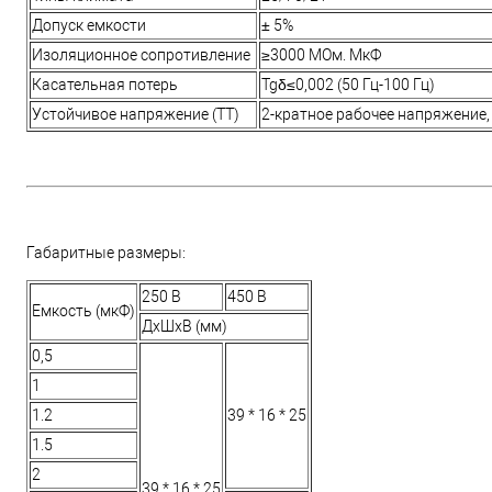
Допуск емкости
± 5%
Изоляционное сопротивление
≥3000 МОм. МкФ
Касательная потерь
Tgδ≤0,002 (50 Гц-100 Гц)
Устойчивое напряжение (TT)
2-кратное рабочее напряжение, 
Габаритные размеры:
250 В
450 В
Емкость (мкФ)
ДхШхВ (мм)
0,5
1
1.2
39 * 16 * 25
1.5
2
39 * 16 * 25