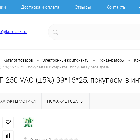
нии
Доставка и оплата
Отзывы
Контакты
fo@komlark.ru
•
•
•
Каталог товаров
Электронные компоненты
Конденсаторы
Ко
(±5%) 39*16*25, покупаем в интернете - получаем у себя дома.
F 250 VAC (±5%) 39*16*25, покупаем в ин
ХАРАКТЕРИСТИКИ
ПОХОЖИЕ ТОВАРЫ
Отзывов: 0