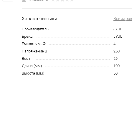
Характеристики:
Все хара
Производитель
JYUL
Бренд
JYUL
Емкость мкФ
4
Напряжение В
250
Вес г.
29
Длина (мм)
100
Высота (мм)
50