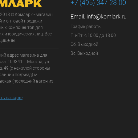
+7 (495) 347-28-00
 2018 © Комларк - магазин
Email:
info@komlark.ru
й и оптовой продажи
График работы
ных компонентов для
х и юридических лиц. Все
Пн-Пт: с 10:00 до 18:00
щищены.
Сб: Выходной
Вс: Выходной
кий адрес магазина для
а: 109341 г. Москва, ул.
д. 49 (с нежилой стороны
райний подъезд) м.
вская (последний вагон из
ть на карте