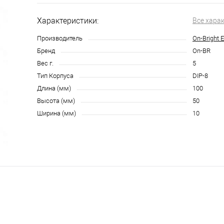
Характеристики:
Все хара
Производитель
On-Bright E
Бренд
On-BR
Вес г.
5
Тип Корпуса
DIP-8
Длина (мм)
100
Высота (мм)
50
Ширина (мм)
10