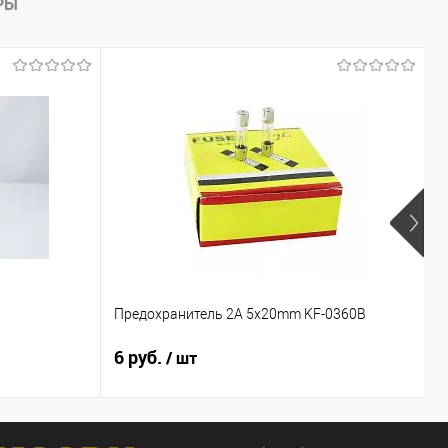
РЫ
Предохранитель 2A 5x20mm KF-0360B
1
6 руб.
8
/ шт