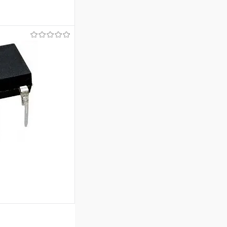
аться
Недоступно
ину