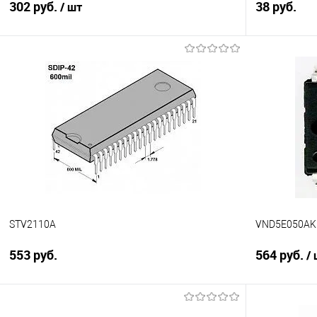
302 руб.
38 руб.
/ шт
Подписаться
Сравнение
Сравнение
В избранно
В избранное
Недоступно
STV2110A
VND5E050AK
553 руб.
564 руб.
/
Подписаться