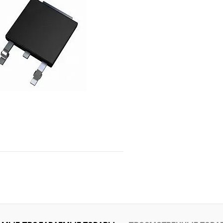
Сравнение
е
Недоступно
В избранное
Подписаться
е
Недоступно