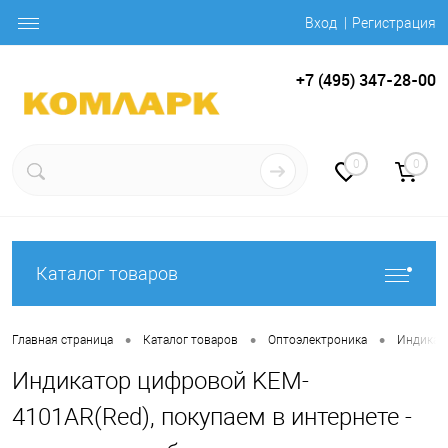
Вход
Регистрация
+7 (495) 347-28-00
0
0
Каталог товаров
•
•
•
Главная страница
Каталог товаров
Оптоэлектроника
Индикат
Индикатор цифровой KEM-
4101AR(Red), покупаем в интернете -