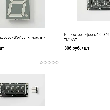
е
Недоступно
В избранное
Индикатор цифровой CL3461
ифровой BS-AB3FRI красный
TM1637
306 руб.
 шт
/ шт
В корзину
Подпис
Сравнение
е
В наличии
В избранное