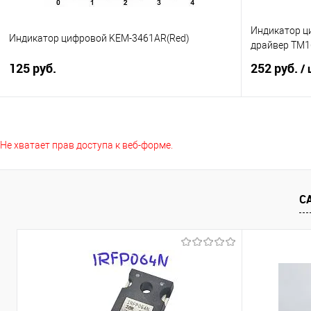
Индикатор ци
Индикатор цифровой KEM-3461AR(Red)
драйвер TM1
125 руб.
252 руб.
/
Подписаться
Не хватает прав доступа к веб-форме.
Сравнение
Сравнение
В избранное
Недоступно
В избранно
С