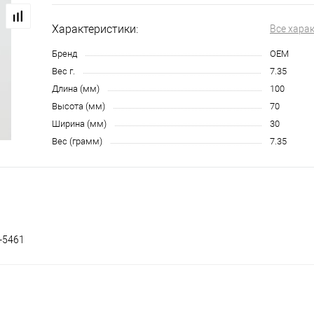
Характеристики:
Все хара
Бренд
OEM
Вес г.
7.35
Длина (мм)
100
Высота (мм)
70
Ширина (мм)
30
Вес (грамм)
7.35
-5461