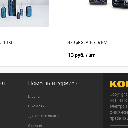
x11 TKR
470 µF 35V 10x16 KM
13 руб.
/ шт
ия
Помощь и сервисы
Copyright
Главная
рознично
О компании
электрон
физически
Доставка и оплата
права за
Отзывы