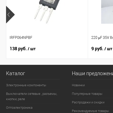
IRFP064NPBF
220 µF 35V 8
138 руб.
9 руб.
/ шт
/ шт
Каталог
Наши предложен
Электронные компоненты
Новинки
Выключатели сетевые , разъемы,
Популярные товары
кнопки, реле
Распродажи и скидки
Оптоэлектроника
Рекомендуемые товары