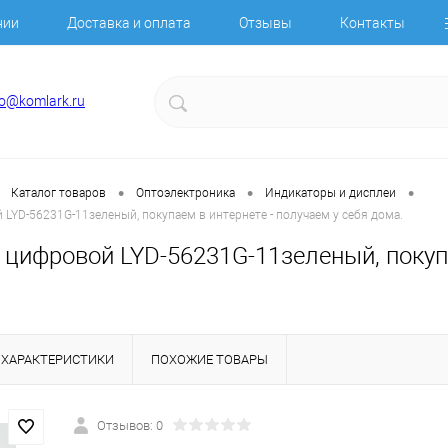
нии
Доставка и оплата
Отзывы
Контакты
fo@komlark.ru
•
•
•
Каталог товаров
Оптоэлектроника
Индикаторы и дисплеи
LYD-56231G-11зеленый, покупаем в интернете - получаем у себя дома.
цифровой LYD-56231G-11зеленый, покупа
ХАРАКТЕРИСТИКИ
ПОХОЖИЕ ТОВАРЫ
Отзывов: 0