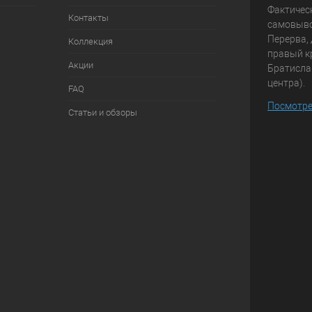
Фактичес
Контакты
самовывоз
Перерва, 
Коллекция
правый к
Акции
Братисла
центра).
FAQ
Посмотре
Статьи и обзоры