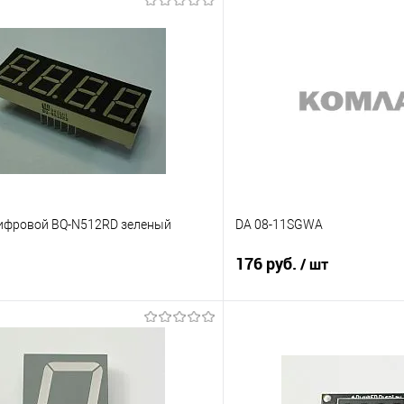
ифровой BQ-N512RD зеленый
DA 08-11SGWA
176 руб.
/ шт
Подписаться
Подпис
Сравнение