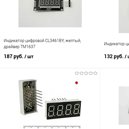
В избранное
В наличии
В избранно
Индикатор цифровой CL3461BY, желтый,
Индикатор ц
драйвер TM1637
187 руб.
132 руб.
/ шт
/
Подписаться
Сравнение
Сравнение
В избранное
Недоступно
В избранно