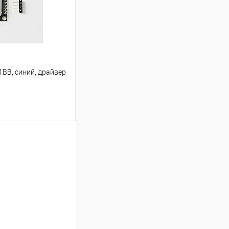
Недоступно
BB, синий, драйвер
аться
Недоступно