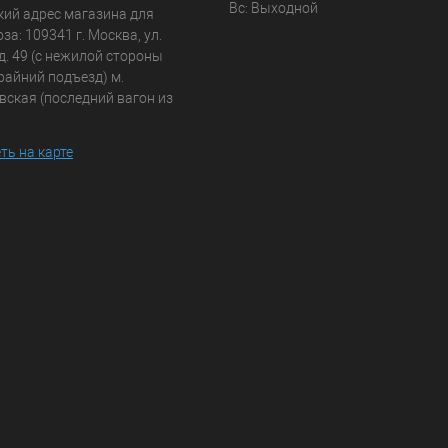
Вс: Выходной
кий адрес магазина для
а: 109341 г. Москва, ул.
д. 49 (с нежилой стороны
райний подъезд) м.
вская (последний вагон из
ть на карте