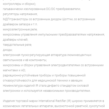
контроллеры и сборки);
гальванически изолированные DC/DC преобразователи;
регуляторы напряжения;
МДП-транзисторы со встроенным диодом Шоттки, со встроенным
драйвером затвора и т.п.
микроэлектронные реле;
микросхемы управления импульсными преобразователями напряжения;
драйверы ключей;
твердотельные реле;
диоды;
электронная пуско-регулирующая аппаратура люминесцентных
светильников и её компоненты;
микросхемы и сборки управления электродвигателями со встроенными
магнитами и AD;
радиационно-устойчивые приборы и приборы повышенной
отказоустойчивости для медицинской техники и авиации.
Номенклатура изделий IR стала де-факто стандартом силовой
электроники и используется независимыми производителями.
Изделия торговой марки International Rectifier (IR) широко применяется в
космических летательных аппаратах, высокоточной ракетной, сухопутной