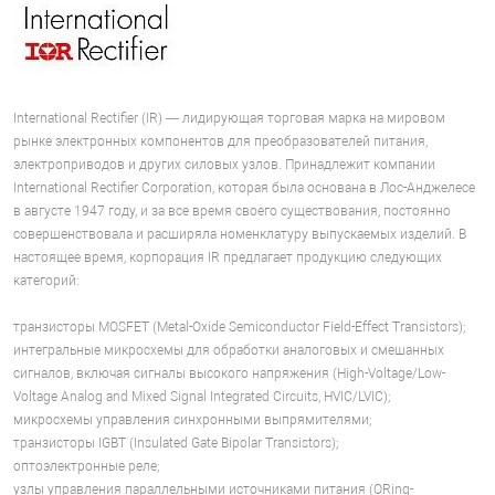
International Rectifier (IR) — лидирующая торговая марка на мировом
рынке электронных компонентов для преобразователей питания,
электроприводов и других силовых узлов. Принадлежит компании
International Rectifier Corporation, которая была основана в Лос-Анджелесе
в августе 1947 году, и за все время своего существования, постоянно
совершенствовала и расширяла номенклатуру выпускаемых изделий. В
настоящее время, корпорация IR предлагает продукцию следующих
категорий:
транзисторы MOSFET (Metal-Oxide Semiconductor Field-Effect Transistors);
интегральные микросхемы для обработки аналоговых и смешанных
сигналов, включая сигналы высокого напряжения (High-Voltage/Low-
Voltage Analog and Mixed Signal Integrated Circuits, HVIC/LVIC);
микросхемы управления синхронными выпрямителями;
транзисторы IGBT (Insulated Gate Bipolar Transistors);
оптоэлектронные реле;
узлы управления параллельными источниками питания (ORing-