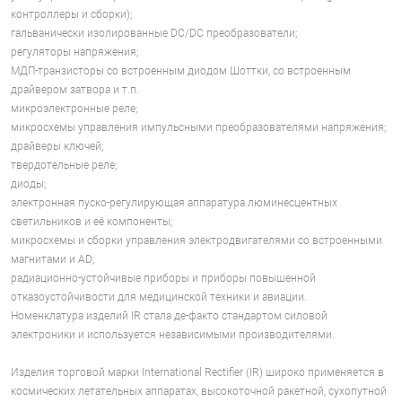
контроллеры и сборки);
гальванически изолированные DC/DC преобразователи;
регуляторы напряжения;
МДП-транзисторы со встроенным диодом Шоттки, со встроенным
драйвером затвора и т.п.
микроэлектронные реле;
микросхемы управления импульсными преобразователями напряжения;
драйверы ключей;
твердотельные реле;
диоды;
электронная пуско-регулирующая аппаратура люминесцентных
светильников и её компоненты;
микросхемы и сборки управления электродвигателями со встроенными
магнитами и AD;
радиационно-устойчивые приборы и приборы повышенной
отказоустойчивости для медицинской техники и авиации.
Номенклатура изделий IR стала де-факто стандартом силовой
электроники и используется независимыми производителями.
Изделия торговой марки International Rectifier (IR) широко применяется в
космических летательных аппаратах, высокоточной ракетной, сухопутной