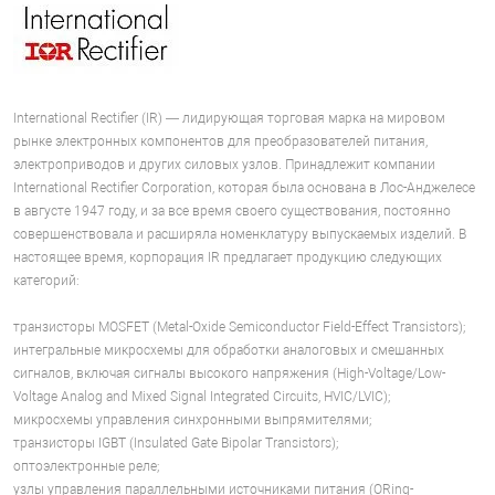
International Rectifier (IR) — лидирующая торговая марка на мировом
рынке электронных компонентов для преобразователей питания,
электроприводов и других силовых узлов. Принадлежит компании
International Rectifier Corporation, которая была основана в Лос-Анджелесе
в августе 1947 году, и за все время своего существования, постоянно
совершенствовала и расширяла номенклатуру выпускаемых изделий. В
настоящее время, корпорация IR предлагает продукцию следующих
категорий:
транзисторы MOSFET (Metal-Oxide Semiconductor Field-Effect Transistors);
интегральные микросхемы для обработки аналоговых и смешанных
сигналов, включая сигналы высокого напряжения (High-Voltage/Low-
Voltage Analog and Mixed Signal Integrated Circuits, HVIC/LVIC);
микросхемы управления синхронными выпрямителями;
транзисторы IGBT (Insulated Gate Bipolar Transistors);
оптоэлектронные реле;
узлы управления параллельными источниками питания (ORing-