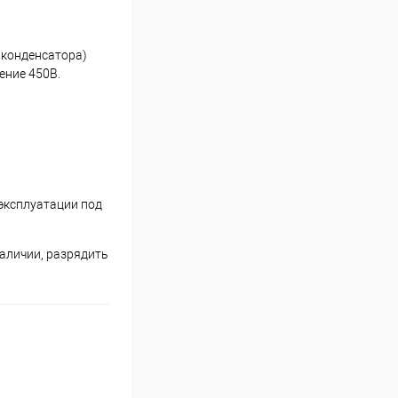
 конденсатора)
ение 450В.
эксплуатации под
наличии, разрядить