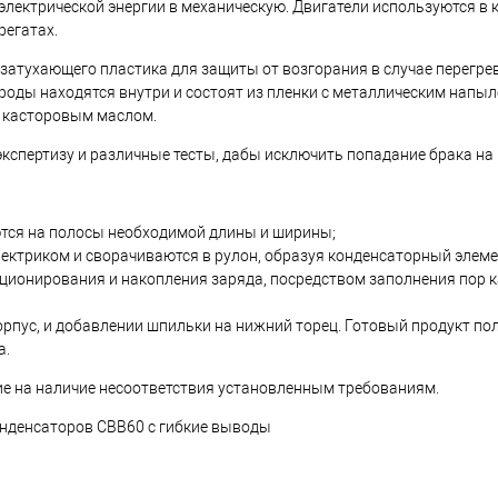
лектрической энергии в механическую. Двигатели используются в 
регатах.
атухающего пластика для защиты от возгорания в случае перегрев
роды находятся внутри и состоят из пленки с металлическим напыл
я касторовым маслом.
кспертизу и различные тесты, дабы исключить попадание брака на
тся на полосы необходимой длины и ширины;
ектриком и сворачиваются в рулон, образуя конденсаторный элеме
кционирования и накопления заряда, посредством заполнения пор
корпус, и добавлении шпильки на нижний торец. Готовый продукт по
а.
ие на наличие несоответствия установленным требованиям.
нденсаторов СВВ60 с гибкие выводы