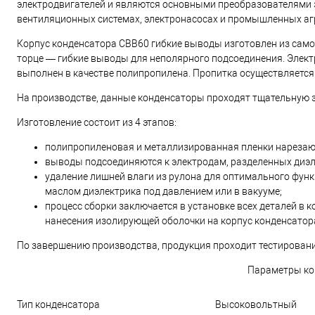
электродвигателей и являются основными преобразователями э
вентиляционных системах, электронасосах и промышленных аг
Корпус конденсатора СВВ60 гибкие выводы изготовлен из самоз
торце — гибкие выводы для неполярного подсоединения. Элект
выполнен в качестве полипропилена. Пропитка осуществляетс
На производстве, данные конденсаторы проходят тщательную э
Изготовление состоит из 4 этапов:
полипропиленовая и металлизированная пленки нарезаю
выводы подсоединяются к электродам, разделенных диэл
удаление лишней влаги из рулона для оптимального фун
маслом диэлектрика под давлением или в вакууме;
процесс сборки заключается в установке всех деталей в 
нанесения изолирующей оболочки на корпус конденсатор
По завершению производства, продукция проходит тестирован
Параметры ко
Тип конденсатора
Высоковольтный