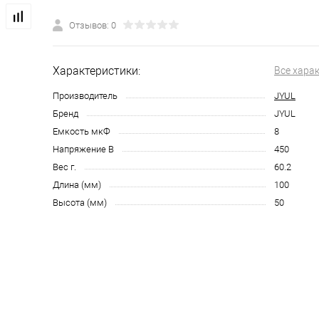
Отзывов: 0
Характеристики:
Все хара
Производитель
JYUL
Бренд
JYUL
Емкость мкФ
8
Напряжение В
450
Вес г.
60.2
Длина (мм)
100
Высота (мм)
50