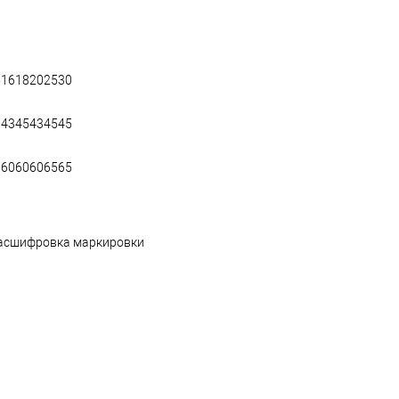
5
16
18
20
25
30
1
43
45
43
45
45
8
60
60
60
65
65
асшифровка маркировки