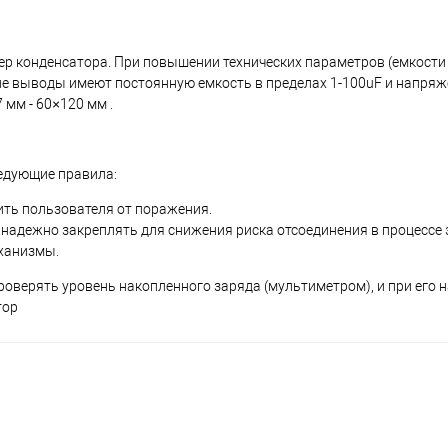
ер конденсатора. При повышении технических параметров (емкости
е выводы имеют постоянную емкость в пределах 1-100uF и напряж
мм - 60×120 мм .
едующие правила:
ить пользователя от поражения.
надежно закреплять для снижения риска отсоединения в процессе 
еханизмы.
оверять уровень накопленного заряда (мультиметром), и при его 
тор