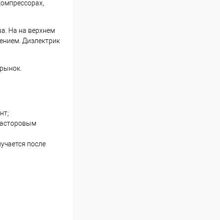
компрессорах,
а. На на верхнем
ением. Диэлектрик
 рынок.
нт;
 касторовым
лучается после