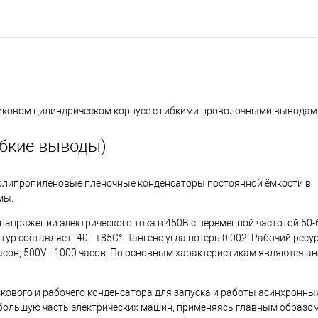
иковом цилиндрическом корпусе с гибкими проволочными выводам
ибкие выводы)
олипропиленовые пленочные конденсаторы постоянной ёмкости в
мы.
напряжении электрического тока в 450В с переменной частотой 50-
р составляет -40 - +85С°. Тангенс угла потерь 0.002. Рабочий рес
часов, 500V - 1000 часов. По основным характеристикам являются а
кового и рабочего конденсатора для запуска и работы асинхронны
большую часть электрических машин, применяясь главным образом