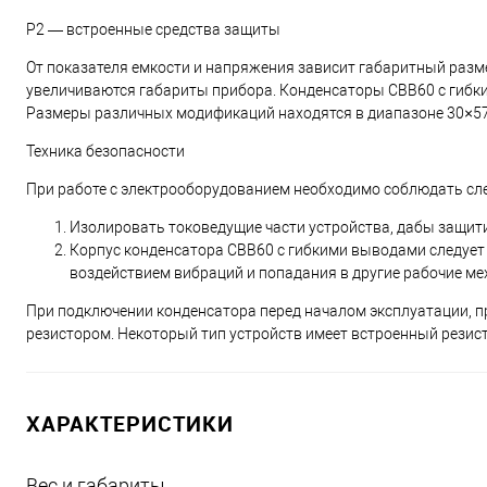
Р2 — встроенные средства защиты
От показателя емкости и напряжения зависит габаритный разм
увеличиваются габариты прибора. Конденсаторы СВВ60 с гибки
Размеры различных модификаций находятся в диапазоне 30×57 
Техника безопасности
При работе с электрооборудованием необходимо соблюдать сл
Изолировать токоведущие части устройства, дабы защит
Корпус конденсатора СВВ60 с гибкими выводами следует 
воздействием вибраций и попадания в другие рабочие м
При подключении конденсатора перед началом эксплуатации, пр
резистором. Некоторый тип устройств имеет встроенный резис
ХАРАКТЕРИСТИКИ
Вес и габариты