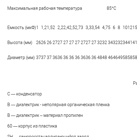
Максимальная рабочая температура
85°С
Емкость (мкФ)
1
1,2
1,5
2
2,2
2,4
2,5
2,7
3
3,3
3,5
4
4,7
5
6
8
10
12
1
Высота (мм)
26
26
26
27
27
27
27
27
27
27
27
32
32
34
32
32
34
41
4
Диаметр (мм)
37
37
37
36
36
36
36
36
36
36
36
48
48
46
46
49
58
58
5
Р
С — конденсатор
В — диэлектрик - неполярная органическая пленка
В — диэлектрик – материал пропилен
60 — корпус из пластика
SH — самовосстанавливающийся заряд