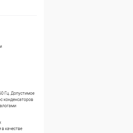
и
60 Гц. Допустимое
урс конденсаторов
налогами
х
 в качестве